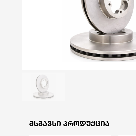
ᲛᲡᲒᲐᲕᲡᲘ ᲞᲠᲝᲓᲣᲥᲪᲘᲐ