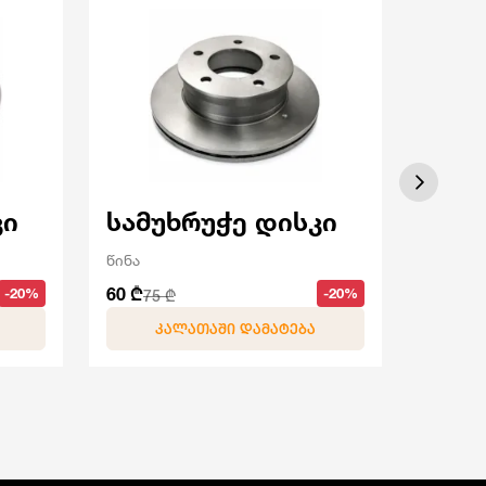
კი
სამუხრუჭე დისკი
სამ
წინა
წინა
60 ₾
40 ₾
-20%
-20%
75 ₾
50 
ᲙᲐᲚᲐᲗᲐᲨᲘ ᲓᲐᲛᲐᲢᲔᲑᲐ
Კ