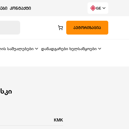
ᲔᲑᲘ
ᲙᲝᲜᲢᲐᲥᲢᲘ
GE
ᲐᲕᲢᲝᲠᲘᲖᲐᲪᲘᲐ
ლის საშუალებები
დანადგარები ხელსაწყოები
სკი
KMK