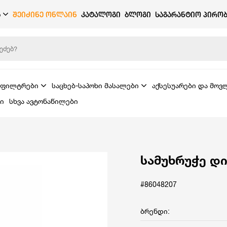
Ბ
ᲨᲔᲘᲫᲘᲜᲔ ᲝᲜᲚᲐᲘᲜ
ᲙᲐᲢᲐᲚᲝᲒᲘ
ᲑᲚᲝᲒᲘ
ᲡᲐᲒᲐᲠᲐᲜᲢᲘᲝ ᲞᲘᲠᲝᲑ
ფილტრები
საცხებ-საპოხი მასალები
აქსესუარები და მოვ
ი
სხვა ავტონაწილები
სამუხრუჭე დი
#86048207
ბრენდი: