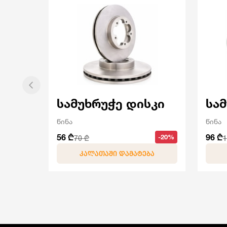
სამუხრუჭე დისკი
სა
წინა
წინა
56 ₾
96 ₾
-20%
70 ₾
1
ᲙᲐᲚᲐᲗᲐᲨᲘ ᲓᲐᲛᲐᲢᲔᲑᲐ