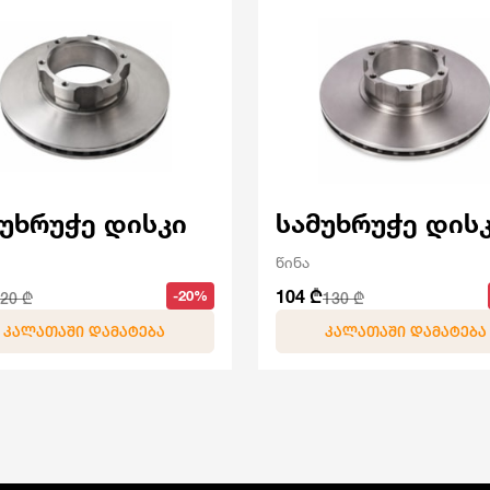
მუხრუჭე დისკი
სამუხრუჭე დის
წინა
104 ₾
-20%
20 ₾
130 ₾
ᲙᲐᲚᲐᲗᲐᲨᲘ ᲓᲐᲛᲐᲢᲔᲑᲐ
ᲙᲐᲚᲐᲗᲐᲨᲘ ᲓᲐᲛᲐᲢᲔᲑᲐ