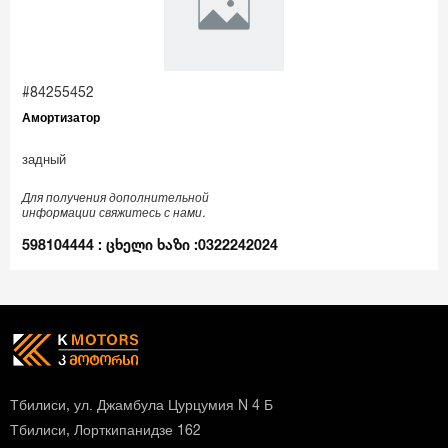
#84255452
Амортизатор
задный
Для получения дополнительной
информации свяжитесь с нами.
598104444 : ცხელი ხაზი :0322242024
Тбилиси, ул. Джамбула Цурцумия N 4 Б
Тбилиси, Лорткипанидзе 162