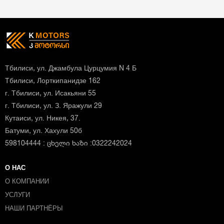
Тбилиси, ул. Джамбула Цурцумия N 4 Б
Тбилиси, Лорткипанидзе 162
г. Тбилиси, ул. Исакьяни 55
г. Тбилиси, ул. З. Яражули 29
Кутаиси, ул. Никея, 37.
Батуми, ул. Хахули 50б
598104444 : ცხელი ხაზი :0322242024
О НАС
О КОМПАНИИ
УСЛУГИ
НАШИ ПАРТНЁРЫ