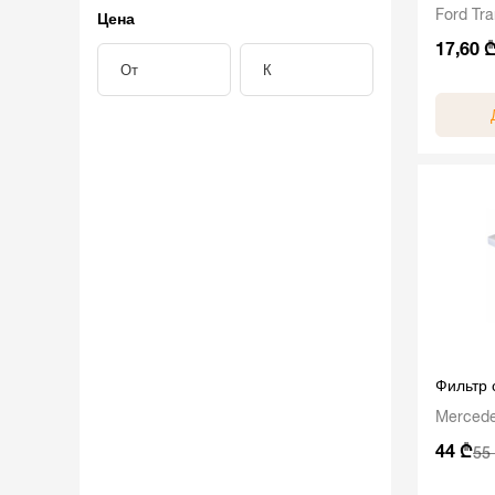
Ford Tra
Цена
17,60 
От
К
Фильтр
Mercede
44 ₾
55