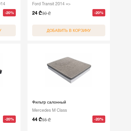
014
Ford Transit 2014 =>
24 ₾
-20%
-20%
30 ₾
У
ДОБАВИТЬ В КОРЗИНУ
Фильтр салонный
Mercedes M Class
44 ₾
-20%
-20%
55 ₾