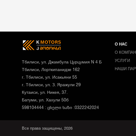
О НАС
О КОМПА
УСЛУГИ
Тбилиси, ул. Джамбула Цурцумия N 4 Б
НАШИ ПА
Тбилиси, Лорткипанидзе 162
г. Тбилиси, ул. Исакьяни 55
г. Тбилиси, ул. З. Яражули 29
Кутаиси, ул. Никея, 37.
Батуми, ул. Хахули 50б
598104444 : ცხელი ხაზი :0322242024
Все права защищены, 2026