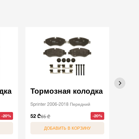
дка
Тормозная колодка
Торм
Sprinter 2006-2018 Передний
Sprinte
52 ₾
64 ₾
-20%
-20%
65 ₾
80 
ДОБАВИТЬ В КОРЗИНУ
Д