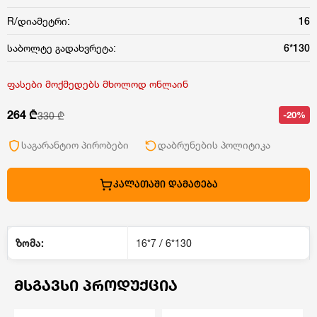
R/დიამეტრი:
16
საბოლტე გადახვრეტა:
6*130
ფასები მოქმედებს მხოლოდ ონლაინ
264 ₾
-20%
330 ₾
საგარანტიო პირობები
დაბრუნების პოლიტიკა
ᲙᲐᲚᲐᲗᲐᲨᲘ ᲓᲐᲛᲐᲢᲔᲑᲐ
ზომა:
16*7 / 6*130
ᲛᲡᲒᲐᲕᲡᲘ ᲞᲠᲝᲓᲣᲥᲪᲘᲐ