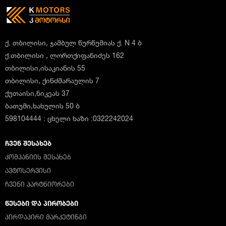
ქ. თბილისი, ჯამბულ წურწუმიას ქ. N 4 ბ
ქ.თბილისი , ლორთქიფანიძეს 162
თბილისი,ისაკიანის 55
თბილისი, ქინძმარაულის 7
ქუთაისი,ნიკეას 37
ბათუმი,ხახულის 50 ბ
598104444 : ცხელი ხაზი :0322242024
ᲩᲕᲔᲜ ᲨᲔᲡᲐᲮᲔᲑ
ᲙᲝᲛᲞᲐᲜᲘᲘᲡ ᲨᲔᲡᲐᲮᲔᲑ
ᲐᲕᲢᲝᲡᲔᲠᲕᲘᲡᲘ
ᲩᲕᲔᲜᲘ ᲞᲐᲠᲢᲜᲘᲝᲠᲔᲑᲘ
ᲬᲔᲡᲔᲑᲘ ᲓᲐ ᲞᲘᲠᲝᲑᲔᲑᲘ
ᲞᲘᲠᲓᲐᲞᲘᲠᲘ ᲛᲐᲠᲙᲔᲢᲘᲜᲒᲘ