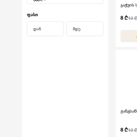
ჯაჭვის 
ფასი
8 ₾
10 ₾
დან
მდე
ჟანგსა
8 ₾
10 ₾