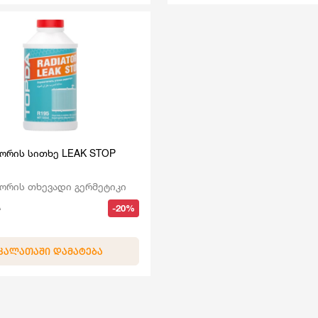
ორის სითხე LEAK STOP
ორის თხევადი გერმეტიკი
-20%
ᲙᲐᲚᲐᲗᲐᲨᲘ ᲓᲐᲛᲐᲢᲔᲑᲐ