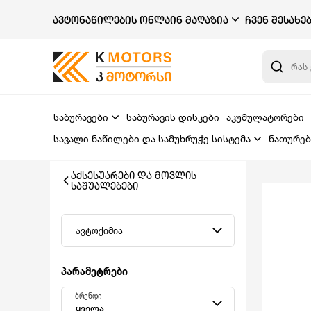
ᲐᲕᲢᲝᲜᲐᲬᲘᲚᲔᲑᲘᲡ ᲝᲜᲚᲐᲘᲜ ᲛᲐᲦᲐᲖᲘᲐ
ᲩᲕᲔᲜ ᲨᲔᲡᲐᲮᲔ
საბურავები
საბურავის დისკები
აკუმულატორები
სავალი ნაწილები და სამუხრუჭე სისტემა
ნათურებ
ᲐᲥᲡᲔᲡᲣᲐᲠᲔᲑᲘ ᲓᲐ ᲛᲝᲕᲚᲘᲡ
ᲡᲐᲨᲣᲐᲚᲔᲑᲔᲑᲘ
ავტოქიმია
პარამეტრები
ბრენდი
ყველა