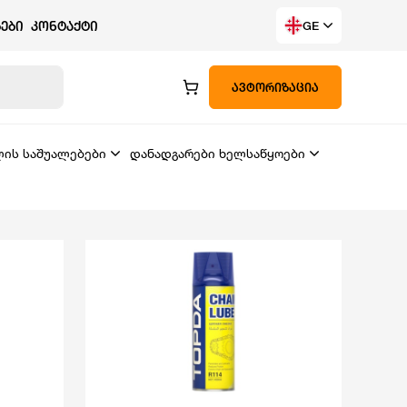
ᲔᲑᲘ
ᲙᲝᲜᲢᲐᲥᲢᲘ
GE
ᲐᲕᲢᲝᲠᲘᲖᲐᲪᲘᲐ
ლის საშუალებები
დანადგარები ხელსაწყოები