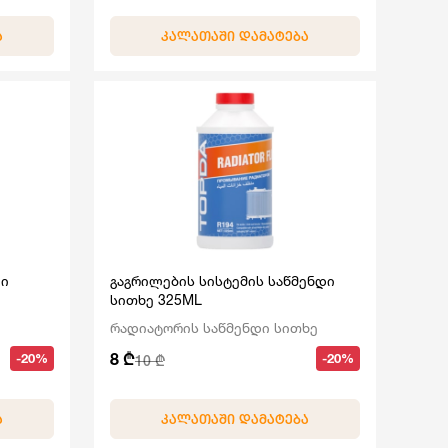
Ა
ᲙᲐᲚᲐᲗᲐᲨᲘ ᲓᲐᲛᲐᲢᲔᲑᲐ
ეი
გაგრილების სისტემის საწმენდი
სითხე 325ML
რადიატორის საწმენდი სითხე
8 ₾
-20%
-20%
10 ₾
Ა
ᲙᲐᲚᲐᲗᲐᲨᲘ ᲓᲐᲛᲐᲢᲔᲑᲐ