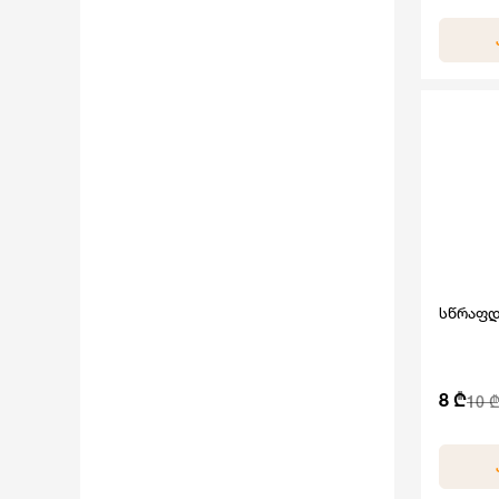
სწრაფდ
8 ₾
10 ₾