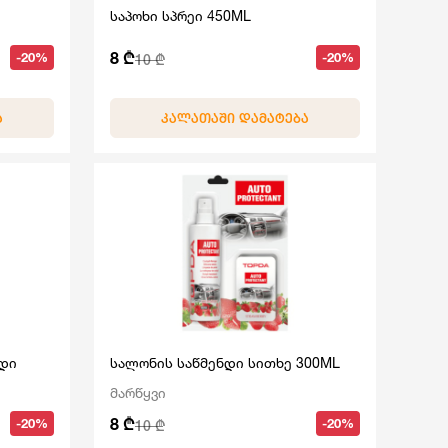
საპოხი სპრეი 450ML
8 ₾
-20%
-20%
10 ₾
Ა
ᲙᲐᲚᲐᲗᲐᲨᲘ ᲓᲐᲛᲐᲢᲔᲑᲐ
ნდი
სალონის საწმენდი სითხე 300ML
მარწყვი
8 ₾
-20%
-20%
10 ₾