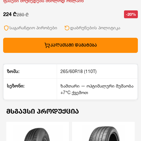
ფასები მოქმედებს მხოლოდ ონლაინ
224 ₾
-20%
280 ₾
საგარანტიო პირობები
დაბრუნების პოლიტიკა
ᲙᲐᲚᲐᲗᲐᲨᲘ ᲓᲐᲛᲐᲢᲔᲑᲐ
ზომა:
265/60R18 (110T)
სეზონი:
ზამთარი — ოპტიმალური მუშაობა
+7°C ქვემოთ
ᲛᲡᲒᲐᲕᲡᲘ ᲞᲠᲝᲓᲣᲥᲪᲘᲐ