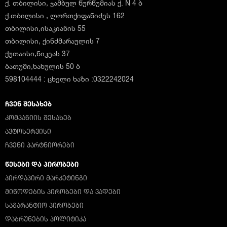
ქ. თბილისი, ჯამბულ წურწუმიას ქ. N 4 ბ
ქ.თბილისი , ლორთქიფანიძეს 162
თბილისი,ისაკიანის 55
თბილისი, ქინძმარაულის 7
ქუთაისი,ნიკეას 37
ბათუმი,ხახულის 50 ბ
598104444 : ცხელი ხაზი :0322242024
ᲩᲕᲔᲜ ᲨᲔᲡᲐᲮᲔᲑ
ᲙᲝᲛᲞᲐᲜᲘᲘᲡ ᲨᲔᲡᲐᲮᲔᲑ
ᲐᲕᲢᲝᲡᲔᲠᲕᲘᲡᲘ
ᲩᲕᲔᲜᲘ ᲞᲐᲠᲢᲜᲘᲝᲠᲔᲑᲘ
ᲬᲔᲡᲔᲑᲘ ᲓᲐ ᲞᲘᲠᲝᲑᲔᲑᲘ
ᲞᲘᲠᲓᲐᲞᲘᲠᲘ ᲛᲐᲠᲙᲔᲢᲘᲜᲒᲘ
ᲛᲘᲬᲝᲓᲔᲑᲘᲡ ᲞᲘᲠᲝᲑᲔᲑᲘ ᲓᲐ ᲕᲐᲓᲔᲑᲘ
ᲡᲐᲒᲐᲠᲐᲜᲢᲘᲝ ᲞᲘᲠᲝᲑᲔᲑᲘ
ᲓᲐᲑᲠᲣᲜᲔᲑᲘᲡ ᲞᲝᲚᲘᲢᲘᲙᲐ