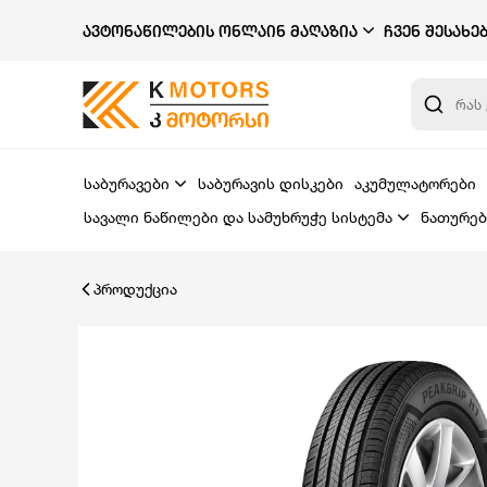
ᲐᲕᲢᲝᲜᲐᲬᲘᲚᲔᲑᲘᲡ ᲝᲜᲚᲐᲘᲜ ᲛᲐᲦᲐᲖᲘᲐ
ᲩᲕᲔᲜ ᲨᲔᲡᲐᲮᲔ
საბურავები
საბურავის დისკები
აკუმულატორები
სავალი ნაწილები და სამუხრუჭე სისტემა
ნათურებ
პროდუქცია