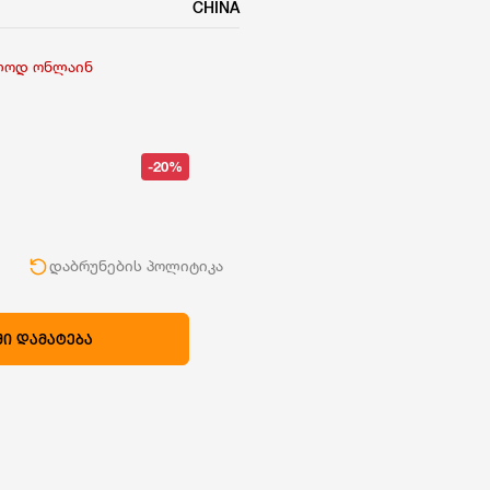
CHINA
ლოდ ონლაინ
-20%
ი
დაბრუნების პოლიტიკა
Ი ᲓᲐᲛᲐᲢᲔᲑᲐ