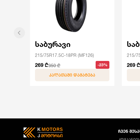
საბურავი
სა
215/75R17.5C-18PR (MF126)
215/7
269 ₾
269 
-23%
350 ₾
ᲙᲐᲚᲐᲗᲐᲨᲘ ᲓᲐᲛᲐᲢᲔᲑᲐ
ᲩᲕᲔᲜ ᲨᲔᲡᲐ
ᲙᲝᲛᲞᲐᲜᲘᲘᲡ