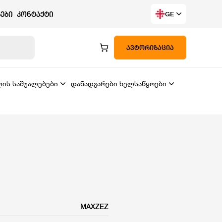
ᲔᲑᲘ
ᲙᲝᲜᲢᲐᲥᲢᲘ
GE
ᲐᲕᲢᲝᲠᲘᲖᲐᲪᲘᲐ
ლის საშუალებები
დანადგარები ხელსაწყოები
MAXZEZ