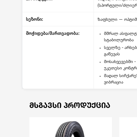
(სპორტული/ძლიერ
სეზონი:
ზაფხული — ოპტიმ
მოჭიდება/მართვადობა:
მშრალ ასფალტზ
სტაბილურობა
სველზე - არხე
გაწევას
მოსახვევებში 
უკეთესი კონტ
მაღალ სიჩქარე
ვიბრაცია
ᲛᲡᲒᲐᲕᲡᲘ ᲞᲠᲝᲓᲣᲥᲪᲘᲐ