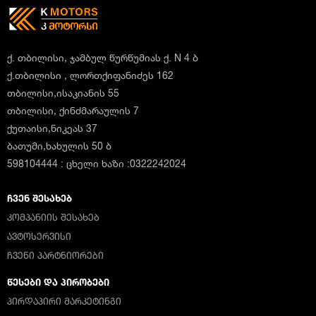
ქ. თბილისი, ჯამბულ წურწუმიას ქ. N 4 ბ
ქ.თბილისი , ლორთქიფანიძეს 162
თბილისი,ისაკიანის 55
თბილისი, ქინძმარაულის 7
ქუთაისი,ნიკეას 37
ბათუმი,ხახულის 50 ბ
598104444 : ცხელი ხაზი :0322242024
ᲩᲕᲔᲜ ᲨᲔᲡᲐᲮᲔᲑ
ᲙᲝᲛᲞᲐᲜᲘᲘᲡ ᲨᲔᲡᲐᲮᲔᲑ
ᲐᲕᲢᲝᲡᲔᲠᲕᲘᲡᲘ
ᲩᲕᲔᲜᲘ ᲞᲐᲠᲢᲜᲘᲝᲠᲔᲑᲘ
ᲬᲔᲡᲔᲑᲘ ᲓᲐ ᲞᲘᲠᲝᲑᲔᲑᲘ
ᲞᲘᲠᲓᲐᲞᲘᲠᲘ ᲛᲐᲠᲙᲔᲢᲘᲜᲒᲘ