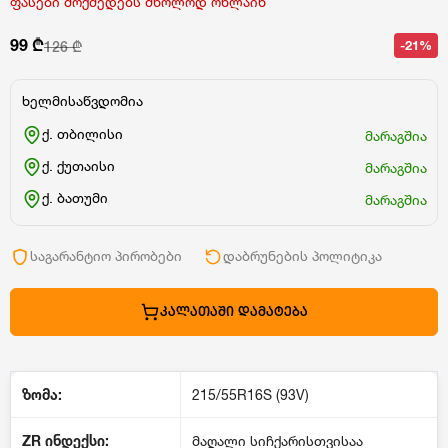
ფასები მოქმედებს მხოლოდ ონლაინ
99 ₾
-21%
126 ₾
ხელმისაწვდომია
ქ. თბილისი
მარაგშია
ქ. ქუთაისი
მარაგშია
ქ. ბათუმი
მარაგშია
საგარანტიო პირობები
დაბრუნების პოლიტიკა
ᲙᲐᲚᲐᲗᲐᲨᲘ ᲓᲐᲛᲐᲢᲔᲑᲐ
ზომა:
215/55R16S (93V)
ZR
ინდექსი
:
მაღალი სიჩქარისთვისაა