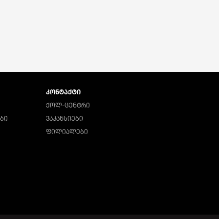
ᲙᲝᲜᲢᲐᲥᲢᲘ
ᲥᲝᲚ-ᲪᲔᲜᲢᲠᲘ
ᲑᲘ
ᲕᲐᲙᲐᲜᲡᲘᲔᲑᲘ
ᲤᲘᲚᲘᲐᲚᲔᲑᲘ