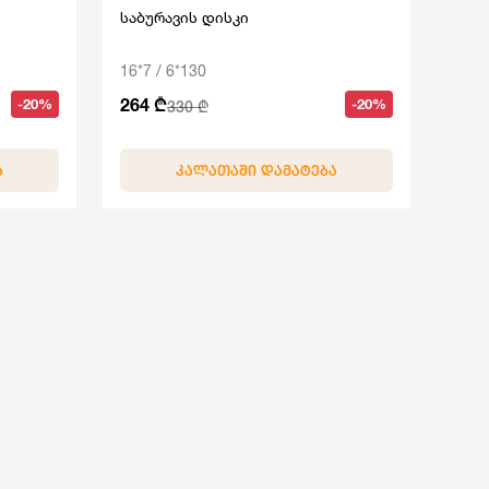
საბურავის დისკი
16*7 / 6*130
264 ₾
-20%
-20%
330 ₾
Ა
ᲙᲐᲚᲐᲗᲐᲨᲘ ᲓᲐᲛᲐᲢᲔᲑᲐ