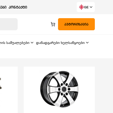
ᲔᲑᲘ
ᲙᲝᲜᲢᲐᲥᲢᲘ
GE
ᲐᲕᲢᲝᲠᲘᲖᲐᲪᲘᲐ
ლის საშუალებები
დანადგარები ხელსაწყოები