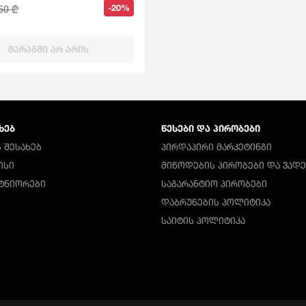
-20%
50 ₾
ᲛᲐᲠᲐᲒᲨᲘ ᲐᲠ ᲐᲠᲘᲡ
ᲮᲔᲑ
ᲬᲔᲡᲔᲑᲘ ᲓᲐ ᲞᲘᲠᲝᲑᲔᲑᲘ
 ᲨᲔᲡᲐᲮᲔᲑ
ᲞᲘᲠᲓᲐᲞᲘᲠᲘ ᲛᲐᲠᲙᲔᲢᲘᲜᲒᲘ
ᲘᲡᲘ
ᲛᲘᲬᲝᲓᲔᲑᲘᲡ ᲞᲘᲠᲝᲑᲔᲑᲘ ᲓᲐ ᲕᲐᲓᲔ
ᲠᲢᲜᲘᲝᲠᲔᲑᲘ
ᲡᲐᲒᲐᲠᲐᲜᲢᲘᲝ ᲞᲘᲠᲝᲑᲔᲑᲘ
ᲓᲐᲑᲠᲣᲜᲔᲑᲘᲡ ᲞᲝᲚᲘᲢᲘᲙᲐ
ᲡᲐᲘᲢᲘᲡ ᲞᲝᲚᲘᲢᲘᲙᲐ