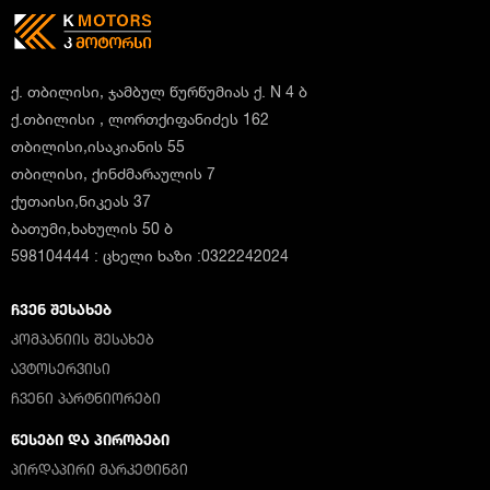
ქ. თბილისი, ჯამბულ წურწუმიას ქ. N 4 ბ
ქ.თბილისი , ლორთქიფანიძეს 162
თბილისი,ისაკიანის 55
თბილისი, ქინძმარაულის 7
ქუთაისი,ნიკეას 37
ბათუმი,ხახულის 50 ბ
598104444 : ცხელი ხაზი :0322242024
ᲩᲕᲔᲜ ᲨᲔᲡᲐᲮᲔᲑ
ᲙᲝᲛᲞᲐᲜᲘᲘᲡ ᲨᲔᲡᲐᲮᲔᲑ
ᲐᲕᲢᲝᲡᲔᲠᲕᲘᲡᲘ
ᲩᲕᲔᲜᲘ ᲞᲐᲠᲢᲜᲘᲝᲠᲔᲑᲘ
ᲬᲔᲡᲔᲑᲘ ᲓᲐ ᲞᲘᲠᲝᲑᲔᲑᲘ
ᲞᲘᲠᲓᲐᲞᲘᲠᲘ ᲛᲐᲠᲙᲔᲢᲘᲜᲒᲘ