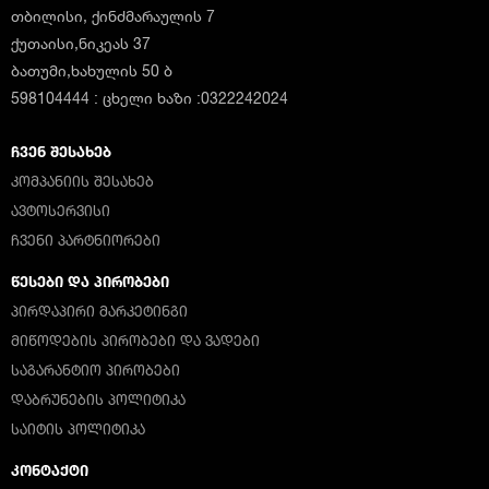
თბილისი, ქინძმარაულის 7
ქუთაისი,ნიკეას 37
ბათუმი,ხახულის 50 ბ
598104444 : ცხელი ხაზი :0322242024
ᲩᲕᲔᲜ ᲨᲔᲡᲐᲮᲔᲑ
ᲙᲝᲛᲞᲐᲜᲘᲘᲡ ᲨᲔᲡᲐᲮᲔᲑ
ᲐᲕᲢᲝᲡᲔᲠᲕᲘᲡᲘ
ᲩᲕᲔᲜᲘ ᲞᲐᲠᲢᲜᲘᲝᲠᲔᲑᲘ
ᲬᲔᲡᲔᲑᲘ ᲓᲐ ᲞᲘᲠᲝᲑᲔᲑᲘ
ᲞᲘᲠᲓᲐᲞᲘᲠᲘ ᲛᲐᲠᲙᲔᲢᲘᲜᲒᲘ
ᲛᲘᲬᲝᲓᲔᲑᲘᲡ ᲞᲘᲠᲝᲑᲔᲑᲘ ᲓᲐ ᲕᲐᲓᲔᲑᲘ
ᲡᲐᲒᲐᲠᲐᲜᲢᲘᲝ ᲞᲘᲠᲝᲑᲔᲑᲘ
ᲓᲐᲑᲠᲣᲜᲔᲑᲘᲡ ᲞᲝᲚᲘᲢᲘᲙᲐ
ᲡᲐᲘᲢᲘᲡ ᲞᲝᲚᲘᲢᲘᲙᲐ
ᲙᲝᲜᲢᲐᲥᲢᲘ