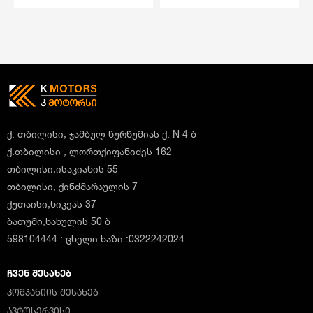
ქ. თბილისი, ჯამბულ წურწუმიას ქ. N 4 ბ
ქ.თბილისი , ლორთქიფანიძეს 162
თბილისი,ისაკიანის 55
თბილისი, ქინძმარაულის 7
ქუთაისი,ნიკეას 37
ბათუმი,ხახულის 50 ბ
598104444 : ცხელი ხაზი :0322242024
ᲩᲕᲔᲜ ᲨᲔᲡᲐᲮᲔᲑ
ᲙᲝᲛᲞᲐᲜᲘᲘᲡ ᲨᲔᲡᲐᲮᲔᲑ
ᲐᲕᲢᲝᲡᲔᲠᲕᲘᲡᲘ