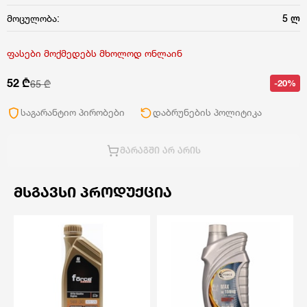
მოცულობა:
5 ლ
ფასები მოქმედებს მხოლოდ ონლაინ
52 ₾
-20%
65 ₾
საგარანტიო პირობები
დაბრუნების პოლიტიკა
ᲛᲐᲠᲐᲒᲨᲘ ᲐᲠ ᲐᲠᲘᲡ
ᲛᲡᲒᲐᲕᲡᲘ ᲞᲠᲝᲓᲣᲥᲪᲘᲐ