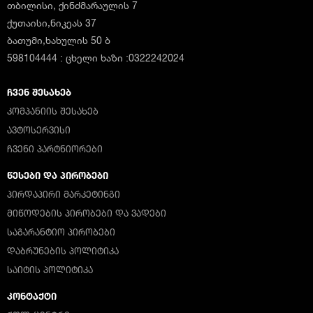
თბილისი, ქინძმარაულის 7
ქუთაისი,ნიკეას 37
ბათუმი,ხახულის 50 ბ
598104444 : ცხელი ხაზი :0322242024
ᲩᲕᲔᲜ ᲨᲔᲡᲐᲮᲔᲑ
ᲙᲝᲛᲞᲐᲜᲘᲘᲡ ᲨᲔᲡᲐᲮᲔᲑ
ᲐᲕᲢᲝᲡᲔᲠᲕᲘᲡᲘ
ᲩᲕᲔᲜᲘ ᲞᲐᲠᲢᲜᲘᲝᲠᲔᲑᲘ
ᲬᲔᲡᲔᲑᲘ ᲓᲐ ᲞᲘᲠᲝᲑᲔᲑᲘ
ᲞᲘᲠᲓᲐᲞᲘᲠᲘ ᲛᲐᲠᲙᲔᲢᲘᲜᲒᲘ
ᲛᲘᲬᲝᲓᲔᲑᲘᲡ ᲞᲘᲠᲝᲑᲔᲑᲘ ᲓᲐ ᲕᲐᲓᲔᲑᲘ
ᲡᲐᲒᲐᲠᲐᲜᲢᲘᲝ ᲞᲘᲠᲝᲑᲔᲑᲘ
ᲓᲐᲑᲠᲣᲜᲔᲑᲘᲡ ᲞᲝᲚᲘᲢᲘᲙᲐ
ᲡᲐᲘᲢᲘᲡ ᲞᲝᲚᲘᲢᲘᲙᲐ
ᲙᲝᲜᲢᲐᲥᲢᲘ