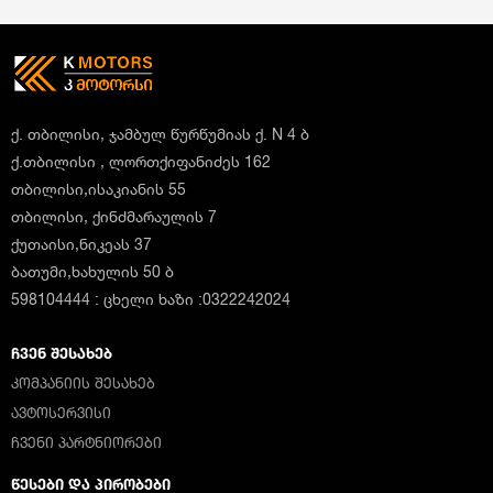
ქ. თბილისი, ჯამბულ წურწუმიას ქ. N 4 ბ
ქ.თბილისი , ლორთქიფანიძეს 162
თბილისი,ისაკიანის 55
თბილისი, ქინძმარაულის 7
ქუთაისი,ნიკეას 37
ბათუმი,ხახულის 50 ბ
598104444 : ცხელი ხაზი :0322242024
ᲩᲕᲔᲜ ᲨᲔᲡᲐᲮᲔᲑ
ᲙᲝᲛᲞᲐᲜᲘᲘᲡ ᲨᲔᲡᲐᲮᲔᲑ
ᲐᲕᲢᲝᲡᲔᲠᲕᲘᲡᲘ
ᲩᲕᲔᲜᲘ ᲞᲐᲠᲢᲜᲘᲝᲠᲔᲑᲘ
ᲬᲔᲡᲔᲑᲘ ᲓᲐ ᲞᲘᲠᲝᲑᲔᲑᲘ