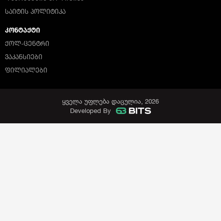
ᲡᲐᲘᲢᲘᲡ ᲞᲝᲚᲘᲢᲘᲙᲐ
ᲙᲝᲜᲢᲐᲥᲢᲘ
ᲥᲝᲚ-ᲪᲔᲜᲢᲠᲘ
ᲕᲐᲙᲐᲜᲡᲘᲔᲑᲘ
ᲤᲘᲚᲘᲐᲚᲔᲑᲘ
ყველა უფლება დაცულია, 2026
Developed By