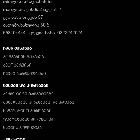
თბილისი,ისაკიანის 55
თბილისი, ქინძმარაულის 7
ქუთაისი,ნიკეას 37
ბათუმი,ხახულის 50 ბ
598104444 : ცხელი ხაზი :0322242024
ᲩᲕᲔᲜ ᲨᲔᲡᲐᲮᲔᲑ
ᲙᲝᲛᲞᲐᲜᲘᲘᲡ ᲨᲔᲡᲐᲮᲔᲑ
ᲐᲕᲢᲝᲡᲔᲠᲕᲘᲡᲘ
ᲩᲕᲔᲜᲘ ᲞᲐᲠᲢᲜᲘᲝᲠᲔᲑᲘ
ᲬᲔᲡᲔᲑᲘ ᲓᲐ ᲞᲘᲠᲝᲑᲔᲑᲘ
ᲞᲘᲠᲓᲐᲞᲘᲠᲘ ᲛᲐᲠᲙᲔᲢᲘᲜᲒᲘ
ᲛᲘᲬᲝᲓᲔᲑᲘᲡ ᲞᲘᲠᲝᲑᲔᲑᲘ ᲓᲐ ᲕᲐᲓᲔᲑᲘ
ᲡᲐᲒᲐᲠᲐᲜᲢᲘᲝ ᲞᲘᲠᲝᲑᲔᲑᲘ
ᲓᲐᲑᲠᲣᲜᲔᲑᲘᲡ ᲞᲝᲚᲘᲢᲘᲙᲐ
ᲡᲐᲘᲢᲘᲡ ᲞᲝᲚᲘᲢᲘᲙᲐ
ᲙᲝᲜᲢᲐᲥᲢᲘ