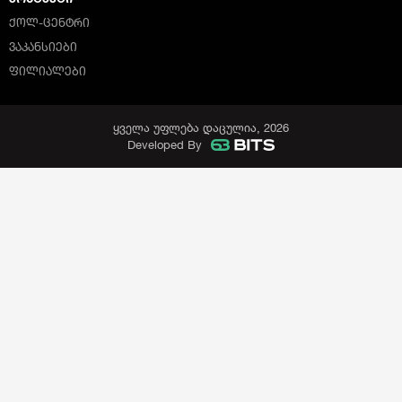
ᲥᲝᲚ-ᲪᲔᲜᲢᲠᲘ
ᲕᲐᲙᲐᲜᲡᲘᲔᲑᲘ
ᲤᲘᲚᲘᲐᲚᲔᲑᲘ
ყველა უფლება დაცულია, 2026
Developed By