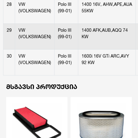
28
VW
Polo III
1400 16V, AHW,APE,AUA
(VOLKSWAGEN)
(99-01)
55KW
29
VW
Polo III
1400 AFK,AUB,AQQ 74
(VOLKSWAGEN)
(99-01)
KW
30
VW
Polo III
1600i 16V GTi ARC,AVY
(VOLKSWAGEN)
(99-01)
92 KW
ᲛᲡᲒᲐᲕᲡᲘ ᲞᲠᲝᲓᲣᲥᲪᲘᲐ