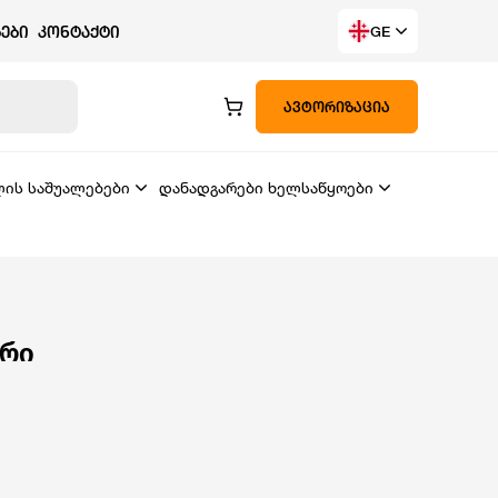
ᲔᲑᲘ
ᲙᲝᲜᲢᲐᲥᲢᲘ
GE
ᲐᲕᲢᲝᲠᲘᲖᲐᲪᲘᲐ
ლის საშუალებები
დანადგარები ხელსაწყოები
რი