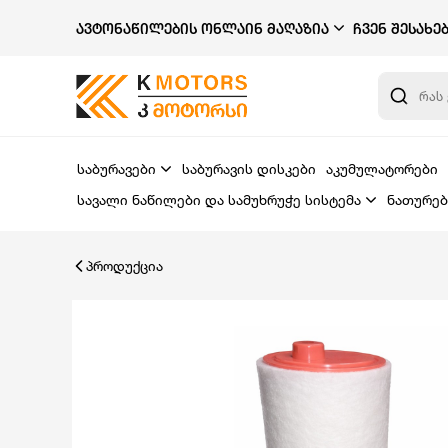
ᲐᲕᲢᲝᲜᲐᲬᲘᲚᲔᲑᲘᲡ ᲝᲜᲚᲐᲘᲜ ᲛᲐᲦᲐᲖᲘᲐ
ᲩᲕᲔᲜ ᲨᲔᲡᲐᲮᲔ
საბურავები
საბურავის დისკები
აკუმულატორები
სავალი ნაწილები და სამუხრუჭე სისტემა
ნათურებ
პროდუქცია