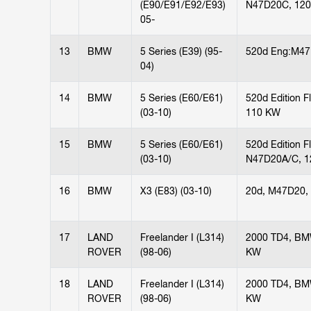
(E90/E91/E92/E93)
N47D20C, 12
05-
13
BMW
5 Series (E39) (95-
520d Eng:M4
04)
14
BMW
5 Series (E60/E61)
520d Edition F
(03-10)
110 KW
15
BMW
5 Series (E60/E61)
520d Edition F
(03-10)
N47D20A/C, 
16
BMW
X3 (E83) (03-10)
20d, M47D20,
17
LAND
Freelander I (L314)
2000 TD4, BM
ROVER
(98-06)
KW
18
LAND
Freelander I (L314)
2000 TD4, BM
ROVER
(98-06)
KW