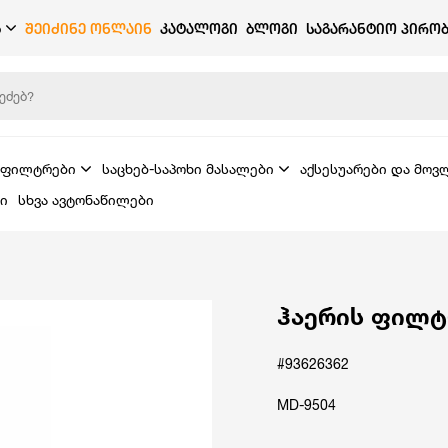
Ბ
ᲨᲔᲘᲫᲘᲜᲔ ᲝᲜᲚᲐᲘᲜ
ᲙᲐᲢᲐᲚᲝᲒᲘ
ᲑᲚᲝᲒᲘ
ᲡᲐᲒᲐᲠᲐᲜᲢᲘᲝ ᲞᲘᲠᲝᲑ
ფილტრები
საცხებ-საპოხი მასალები
აქსესუარები და მოვ
ი
სხვა ავტონაწილები
ჰაერის ფილტ
#93626362
MD-9504