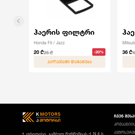
ჰაერის ფილტრი
ჰა
Honda Fit / Jazz
Mitsub
20 ₾
36 ₾
-20%
25 ₾
4
ᲙᲐᲚᲐᲗᲐᲨᲘ ᲓᲐᲛᲐᲢᲔᲑᲐ
ᲩᲕᲔᲜ ᲨᲔᲡᲐ
ᲙᲝᲛᲞᲐᲜᲘᲘᲡ
ᲐᲕᲢᲝᲡᲔᲠᲕ
ქ. თბილისი, ჯამბულ წურწუმიას ქ. N 4 ბ