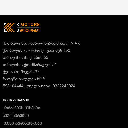
ქ. თბილისი, ჯამბულ წურწუმიას ქ. N 4 ბ
ქ.თბილისი , ლორთქიფანიძეს 162
თბილისი,ისაკიანის 55
თბილისი, ქინძმარაულის 7
ქუთაისი,ნიკეას 37
ბათუმი,ხახულის 50 ბ
598104444 : ცხელი ხაზი :0322242024
ᲩᲕᲔᲜ ᲨᲔᲡᲐᲮᲔᲑ
ᲙᲝᲛᲞᲐᲜᲘᲘᲡ ᲨᲔᲡᲐᲮᲔᲑ
ᲐᲕᲢᲝᲡᲔᲠᲕᲘᲡᲘ
ᲩᲕᲔᲜᲘ ᲞᲐᲠᲢᲜᲘᲝᲠᲔᲑᲘ