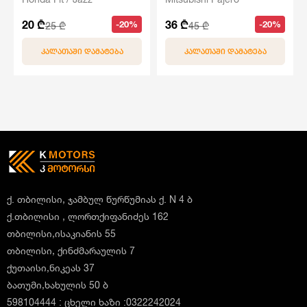
20 ₾
36 ₾
-20%
-20%
25 ₾
45 ₾
ᲙᲐᲚᲐᲗᲐᲨᲘ ᲓᲐᲛᲐᲢᲔᲑᲐ
ᲙᲐᲚᲐᲗᲐᲨᲘ ᲓᲐᲛᲐᲢᲔᲑᲐ
ქ. თბილისი, ჯამბულ წურწუმიას ქ. N 4 ბ
ქ.თბილისი , ლორთქიფანიძეს 162
თბილისი,ისაკიანის 55
თბილისი, ქინძმარაულის 7
ქუთაისი,ნიკეას 37
ბათუმი,ხახულის 50 ბ
598104444 : ცხელი ხაზი :0322242024