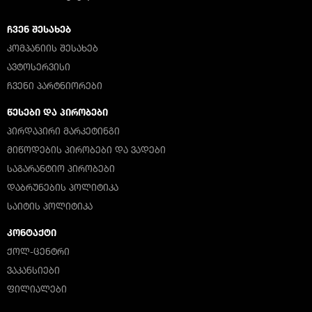
ᲩᲕᲔᲜ ᲨᲔᲡᲐᲮᲔᲑ
ᲙᲝᲛᲞᲐᲜᲘᲘᲡ ᲨᲔᲡᲐᲮᲔᲑ
ᲐᲕᲢᲝᲡᲔᲠᲕᲘᲡᲘ
ᲩᲕᲔᲜᲘ ᲞᲐᲠᲢᲜᲘᲝᲠᲔᲑᲘ
ᲬᲔᲡᲔᲑᲘ ᲓᲐ ᲞᲘᲠᲝᲑᲔᲑᲘ
ᲞᲘᲠᲓᲐᲞᲘᲠᲘ ᲛᲐᲠᲙᲔᲢᲘᲜᲒᲘ
ᲛᲘᲬᲝᲓᲔᲑᲘᲡ ᲞᲘᲠᲝᲑᲔᲑᲘ ᲓᲐ ᲕᲐᲓᲔᲑᲘ
ᲡᲐᲒᲐᲠᲐᲜᲢᲘᲝ ᲞᲘᲠᲝᲑᲔᲑᲘ
ᲓᲐᲑᲠᲣᲜᲔᲑᲘᲡ ᲞᲝᲚᲘᲢᲘᲙᲐ
ᲡᲐᲘᲢᲘᲡ ᲞᲝᲚᲘᲢᲘᲙᲐ
ᲙᲝᲜᲢᲐᲥᲢᲘ
ᲥᲝᲚ-ᲪᲔᲜᲢᲠᲘ
ᲕᲐᲙᲐᲜᲡᲘᲔᲑᲘ
ᲤᲘᲚᲘᲐᲚᲔᲑᲘ