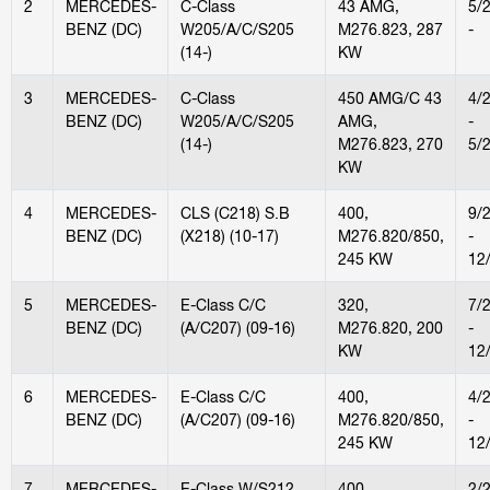
2
MERCEDES-
C-Class
43 AMG,
5/
BENZ (DC)
W205/A/C/S205
M276.823, 287
-
(14-)
KW
3
MERCEDES-
C-Class
450 AMG/C 43
4/
BENZ (DC)
W205/A/C/S205
AMG,
-
(14-)
M276.823, 270
5/
KW
4
MERCEDES-
CLS (C218) S.B
400,
9/
BENZ (DC)
(X218) (10-17)
M276.820/850,
-
245 KW
12
5
MERCEDES-
E-Class C/C
320,
7/
BENZ (DC)
(A/C207) (09-16)
M276.820, 200
-
KW
12
6
MERCEDES-
E-Class C/C
400,
4/
BENZ (DC)
(A/C207) (09-16)
M276.820/850,
-
245 KW
12
7
MERCEDES-
E-Class W/S212
400,
2/