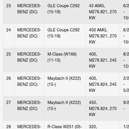
23
MERCEDES-
GLE Coupe C292
43 AMG,
6/
BENZ (DC)
(15-19)
M276.821, 270
-
KW
10
24
MERCEDES-
GLE Coupe C292
450 AMG,
6/
BENZ (DC)
(15-19)
M276.821, 270
-
KW
10
25
MERCEDES-
M-Class (W166)
400,
8/
BENZ (DC)
(11-15)
M276.821, 245
-
KW
12
26
MERCEDES-
Maybach II (X222)
400,
2/
BENZ (DC)
(15-)
M276.824, 245
-
KW
5/
27
MERCEDES-
Maybach II (X222)
450,
9/
BENZ (DC)
(15-)
M276.824, 270
-
KW
28
MERCEDES-
R-Class W251 (05-
320,
1/