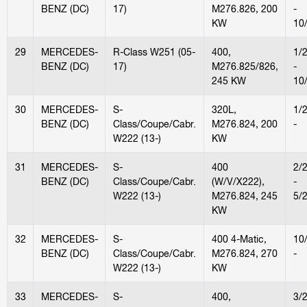
BENZ (DC)
17)
M276.826, 200
-
KW
10
29
MERCEDES-
R-Class W251 (05-
400,
1/
BENZ (DC)
17)
M276.825/826,
-
245 KW
10
30
MERCEDES-
S-
320L,
1/
BENZ (DC)
Class/Coupe/Cabr.
M276.824, 200
-
W222 (13-)
KW
31
MERCEDES-
S-
400
2/
BENZ (DC)
Class/Coupe/Cabr.
(W/V/X222),
-
W222 (13-)
M276.824, 245
5/
KW
32
MERCEDES-
S-
400 4-Matic,
10
BENZ (DC)
Class/Coupe/Cabr.
M276.824, 270
-
W222 (13-)
KW
33
MERCEDES-
S-
400,
3/