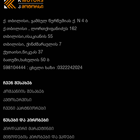
ქ. თბილისი, ჯამბულ წურწუმიას ქ. N 4 ბ
ქ.თბილისი , ლორთქიფანიძეს 162
თბილისი,ისაკიანის 55
თბილისი, ქინძმარაულის 7
ქუთაისი,ნიკეას 37
ბათუმი,ხახულის 50 ბ
598104444 : ცხელი ხაზი :0322242024
ᲩᲕᲔᲜ ᲨᲔᲡᲐᲮᲔᲑ
ᲙᲝᲛᲞᲐᲜᲘᲘᲡ ᲨᲔᲡᲐᲮᲔᲑ
ᲐᲕᲢᲝᲡᲔᲠᲕᲘᲡᲘ
ᲩᲕᲔᲜᲘ ᲞᲐᲠᲢᲜᲘᲝᲠᲔᲑᲘ
ᲬᲔᲡᲔᲑᲘ ᲓᲐ ᲞᲘᲠᲝᲑᲔᲑᲘ
ᲞᲘᲠᲓᲐᲞᲘᲠᲘ ᲛᲐᲠᲙᲔᲢᲘᲜᲒᲘ
ᲛᲘᲬᲝᲓᲔᲑᲘᲡ ᲞᲘᲠᲝᲑᲔᲑᲘ ᲓᲐ ᲕᲐᲓᲔᲑᲘ