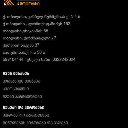
ქ. თბილისი, ჯამბულ წურწუმიას ქ. N 4 ბ
ქ.თბილისი , ლორთქიფანიძეს 162
თბილისი,ისაკიანის 55
თბილისი, ქინძმარაულის 7
ქუთაისი,ნიკეას 37
ბათუმი,ხახულის 50 ბ
598104444 : ცხელი ხაზი :0322242024
ᲩᲕᲔᲜ ᲨᲔᲡᲐᲮᲔᲑ
ᲙᲝᲛᲞᲐᲜᲘᲘᲡ ᲨᲔᲡᲐᲮᲔᲑ
ᲐᲕᲢᲝᲡᲔᲠᲕᲘᲡᲘ
ᲩᲕᲔᲜᲘ ᲞᲐᲠᲢᲜᲘᲝᲠᲔᲑᲘ
ᲬᲔᲡᲔᲑᲘ ᲓᲐ ᲞᲘᲠᲝᲑᲔᲑᲘ
ᲞᲘᲠᲓᲐᲞᲘᲠᲘ ᲛᲐᲠᲙᲔᲢᲘᲜᲒᲘ
ᲛᲘᲬᲝᲓᲔᲑᲘᲡ ᲞᲘᲠᲝᲑᲔᲑᲘ ᲓᲐ ᲕᲐᲓᲔᲑᲘ