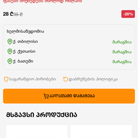
ფასები მოქმედებს მხოლოდ ონლაინ
28 ₾
-20%
35 ₾
ხელმისაწვდომია
ქ. თბილისი
მარაგშია
ქ. ქუთაისი
მარაგშია
ქ. ბათუმი
მარაგშია
საგარანტიო პირობები
დაბრუნების პოლიტიკა
ᲙᲐᲚᲐᲗᲐᲨᲘ ᲓᲐᲛᲐᲢᲔᲑᲐ
ᲛᲡᲒᲐᲕᲡᲘ ᲞᲠᲝᲓᲣᲥᲪᲘᲐ