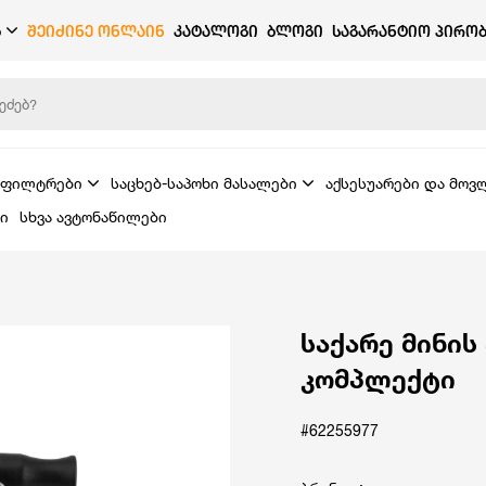
Ბ
ᲨᲔᲘᲫᲘᲜᲔ ᲝᲜᲚᲐᲘᲜ
ᲙᲐᲢᲐᲚᲝᲒᲘ
ᲑᲚᲝᲒᲘ
ᲡᲐᲒᲐᲠᲐᲜᲢᲘᲝ ᲞᲘᲠᲝᲑ
ფილტრები
საცხებ-საპოხი მასალები
აქსესუარები და მოვ
ი
სხვა ავტონაწილები
საქარე მინის
კომპლექტი
#62255977