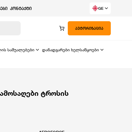
ᲔᲑᲘ
ᲙᲝᲜᲢᲐᲥᲢᲘ
GE
ᲐᲕᲢᲝᲠᲘᲖᲐᲪᲘᲐ
ლის საშუალებები
დანადგარები ხელსაწყოები
 ამოსაღები ტროსის