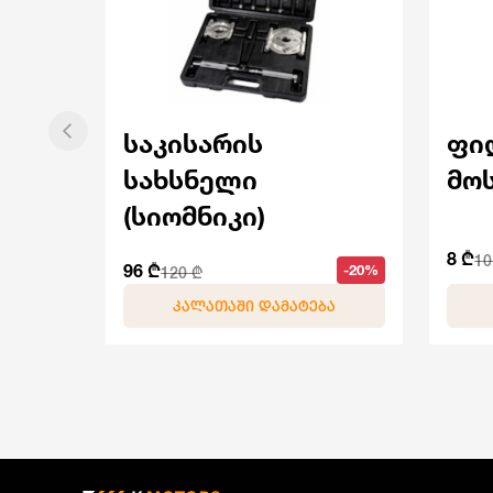
საკისარის
ფი
სახსნელი
მო
(სიომნიკი)
8 ₾
10
96 ₾
-20%
120 ₾
ᲙᲐᲚᲐᲗᲐᲨᲘ ᲓᲐᲛᲐᲢᲔᲑᲐ