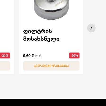
ფილტრის
ტაო
მოსახსნელი
40 ₾
50 
9.60 ₾
-20%
-20%
12 ₾
ᲙᲐᲚᲐᲗᲐᲨᲘ ᲓᲐᲛᲐᲢᲔᲑᲐ
Კ