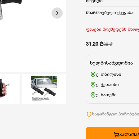
ბრენდი:
მწარმოებელი ქვეყანა:
ფასები მოქმედებს მხო
31.20 ₾
39 ₾
ხელმისაწვდომია
ქ. თბილისი
ქ. ქუთაისი
ქ. ბათუმი
საგარანტიო პირობებ
ᲙᲐᲚᲐᲗᲐᲨ