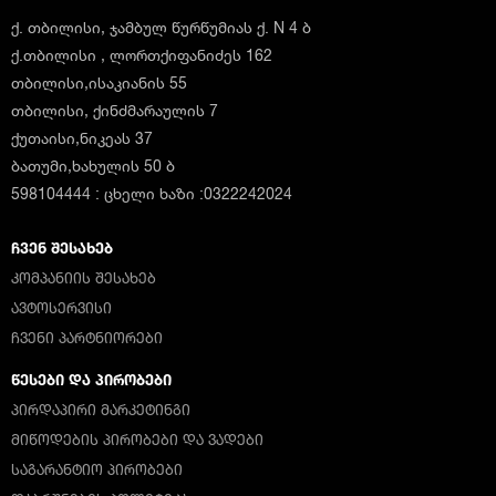
ქ. თბილისი, ჯამბულ წურწუმიას ქ. N 4 ბ
ქ.თბილისი , ლორთქიფანიძეს 162
თბილისი,ისაკიანის 55
თბილისი, ქინძმარაულის 7
ქუთაისი,ნიკეას 37
ბათუმი,ხახულის 50 ბ
598104444 : ცხელი ხაზი :0322242024
ᲩᲕᲔᲜ ᲨᲔᲡᲐᲮᲔᲑ
ᲙᲝᲛᲞᲐᲜᲘᲘᲡ ᲨᲔᲡᲐᲮᲔᲑ
ᲐᲕᲢᲝᲡᲔᲠᲕᲘᲡᲘ
ᲩᲕᲔᲜᲘ ᲞᲐᲠᲢᲜᲘᲝᲠᲔᲑᲘ
ᲬᲔᲡᲔᲑᲘ ᲓᲐ ᲞᲘᲠᲝᲑᲔᲑᲘ
ᲞᲘᲠᲓᲐᲞᲘᲠᲘ ᲛᲐᲠᲙᲔᲢᲘᲜᲒᲘ
ᲛᲘᲬᲝᲓᲔᲑᲘᲡ ᲞᲘᲠᲝᲑᲔᲑᲘ ᲓᲐ ᲕᲐᲓᲔᲑᲘ
ᲡᲐᲒᲐᲠᲐᲜᲢᲘᲝ ᲞᲘᲠᲝᲑᲔᲑᲘ