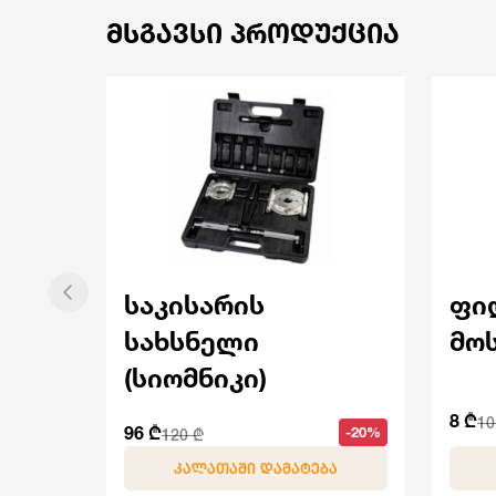
ᲛᲡᲒᲐᲕᲡᲘ ᲞᲠᲝᲓᲣᲥᲪᲘᲐ
საკისარის
ფი
სახსნელი
მო
(სიომნიკი)
8 ₾
10
96 ₾
-20%
120 ₾
ᲙᲐᲚᲐᲗᲐᲨᲘ ᲓᲐᲛᲐᲢᲔᲑᲐ