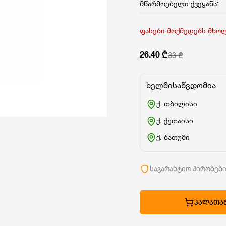
მწარმოებელი ქვეყანა:
ფასები მოქმედებს მხო
26.40 ₾
33 ₾
ხელმისაწვდომია
ქ. თბილისი
ქ. ქუთაისი
ქ. ბათუმი
საგარანტიო პირობებ
ᲙᲐᲚᲐᲗᲐᲨ