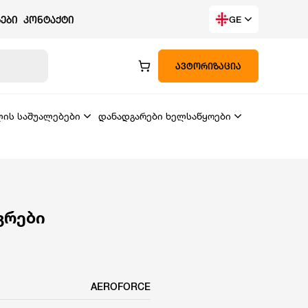
ᲔᲑᲘ
ᲙᲝᲜᲢᲐᲥᲢᲘ
GE
ᲐᲕᲢᲝᲠᲘᲖᲐᲪᲘᲐ
ლის საშუალებები
დანადგარები ხელსაწყოები
კრები
AEROFORCE