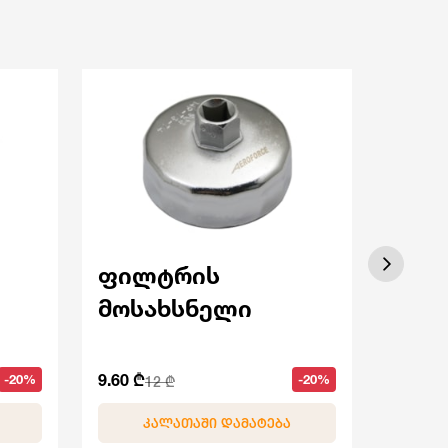
ფილტრის
ტაო
მოსახსნელი
40 ₾
50 
9.60 ₾
-20%
-20%
12 ₾
ᲙᲐᲚᲐᲗᲐᲨᲘ ᲓᲐᲛᲐᲢᲔᲑᲐ
Კ