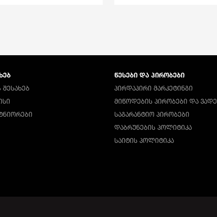
ᲮᲔᲑ
ᲬᲔᲡᲔᲑᲘ ᲓᲐ ᲞᲘᲠᲝᲑᲔᲑᲘ
 ᲨᲔᲡᲐᲮᲔᲑ
ᲞᲘᲠᲓᲐᲞᲘᲠᲘ ᲛᲐᲠᲙᲔᲢᲘᲜᲒᲘ
ᲘᲡᲘ
ᲛᲘᲬᲝᲓᲔᲑᲘᲡ ᲞᲘᲠᲝᲑᲔᲑᲘ ᲓᲐ ᲕᲐᲓᲔ
ᲠᲢᲜᲘᲝᲠᲔᲑᲘ
ᲡᲐᲒᲐᲠᲐᲜᲢᲘᲝ ᲞᲘᲠᲝᲑᲔᲑᲘ
ᲓᲐᲑᲠᲣᲜᲔᲑᲘᲡ ᲞᲝᲚᲘᲢᲘᲙᲐ
ᲡᲐᲘᲢᲘᲡ ᲞᲝᲚᲘᲢᲘᲙᲐ