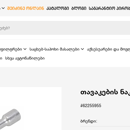
Ბ
ᲨᲔᲘᲫᲘᲜᲔ ᲝᲜᲚᲐᲘᲜ
ᲙᲐᲢᲐᲚᲝᲒᲘ
ᲑᲚᲝᲒᲘ
ᲡᲐᲒᲐᲠᲐᲜᲢᲘᲝ ᲞᲘᲠᲝᲑ
ფილტრები
საცხებ-საპოხი მასალები
აქსესუარები და მოვ
ი
სხვა ავტონაწილები
თავაკების ნა
#62255955
ბრენდი: