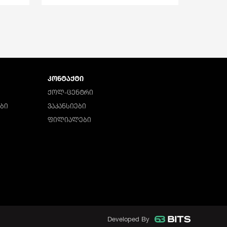
ᲙᲝᲜᲢᲐᲥᲢᲘ
ᲥᲝᲚ-ᲪᲔᲜᲢᲠᲘ
ᲑᲘ
ᲕᲐᲙᲐᲜᲡᲘᲔᲑᲘ
ᲤᲘᲚᲘᲐᲚᲔᲑᲘ
Developed By