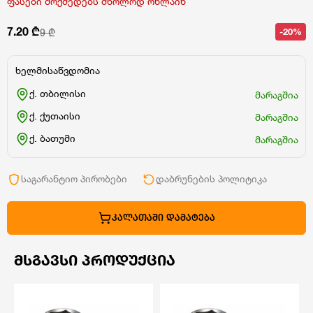
ფასები მოქმედებს მხოლოდ ონლაინ
7.20 ₾
-20%
9 ₾
ხელმისაწვდომია
ქ. თბილისი
მარაგშია
ქ. ქუთაისი
მარაგშია
ქ. ბათუმი
მარაგშია
საგარანტიო პირობები
დაბრუნების პოლიტიკა
ᲙᲐᲚᲐᲗᲐᲨᲘ ᲓᲐᲛᲐᲢᲔᲑᲐ
ᲛᲡᲒᲐᲕᲡᲘ ᲞᲠᲝᲓᲣᲥᲪᲘᲐ