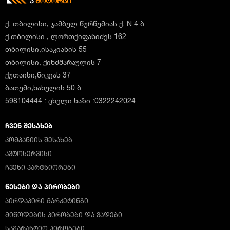
ქ. თბილისი, ჯამბულ წურწუმიას ქ. N 4 ბ
ქ.თბილისი , ლორთქიფანიძეს 162
თბილისი,ისაკიანის 55
თბილისი, ქინძმარაულის 7
ქუთაისი,ნიკეას 37
ბათუმი,ხახულის 50 ბ
598104444 : ცხელი ხაზი :0322242024
ᲩᲕᲔᲜ ᲨᲔᲡᲐᲮᲔᲑ
ᲙᲝᲛᲞᲐᲜᲘᲘᲡ ᲨᲔᲡᲐᲮᲔᲑ
ᲐᲕᲢᲝᲡᲔᲠᲕᲘᲡᲘ
ᲩᲕᲔᲜᲘ ᲞᲐᲠᲢᲜᲘᲝᲠᲔᲑᲘ
ᲬᲔᲡᲔᲑᲘ ᲓᲐ ᲞᲘᲠᲝᲑᲔᲑᲘ
ᲞᲘᲠᲓᲐᲞᲘᲠᲘ ᲛᲐᲠᲙᲔᲢᲘᲜᲒᲘ
ᲛᲘᲬᲝᲓᲔᲑᲘᲡ ᲞᲘᲠᲝᲑᲔᲑᲘ ᲓᲐ ᲕᲐᲓᲔᲑᲘ
ᲡᲐᲒᲐᲠᲐᲜᲢᲘᲝ ᲞᲘᲠᲝᲑᲔᲑᲘ