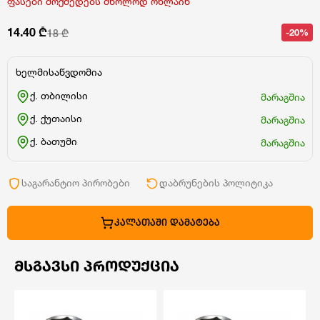
ფასები მოქმედებს მხოლოდ ონლაინ
14.40 ₾
-20%
18 ₾
ხელმისაწვდომია
ქ. თბილისი
მარაგშია
ქ. ქუთაისი
მარაგშია
ქ. ბათუმი
მარაგშია
საგარანტიო პირობები
დაბრუნების პოლიტიკა
ᲙᲐᲚᲐᲗᲐᲨᲘ ᲓᲐᲛᲐᲢᲔᲑᲐ
ᲛᲡᲒᲐᲕᲡᲘ ᲞᲠᲝᲓᲣᲥᲪᲘᲐ