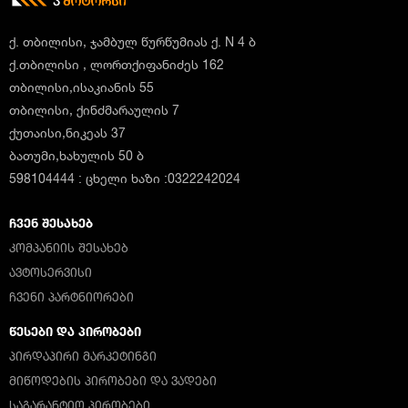
ქ. თბილისი, ჯამბულ წურწუმიას ქ. N 4 ბ
ქ.თბილისი , ლორთქიფანიძეს 162
თბილისი,ისაკიანის 55
თბილისი, ქინძმარაულის 7
ქუთაისი,ნიკეას 37
ბათუმი,ხახულის 50 ბ
598104444 : ცხელი ხაზი :0322242024
ᲩᲕᲔᲜ ᲨᲔᲡᲐᲮᲔᲑ
ᲙᲝᲛᲞᲐᲜᲘᲘᲡ ᲨᲔᲡᲐᲮᲔᲑ
ᲐᲕᲢᲝᲡᲔᲠᲕᲘᲡᲘ
ᲩᲕᲔᲜᲘ ᲞᲐᲠᲢᲜᲘᲝᲠᲔᲑᲘ
ᲬᲔᲡᲔᲑᲘ ᲓᲐ ᲞᲘᲠᲝᲑᲔᲑᲘ
ᲞᲘᲠᲓᲐᲞᲘᲠᲘ ᲛᲐᲠᲙᲔᲢᲘᲜᲒᲘ
ᲛᲘᲬᲝᲓᲔᲑᲘᲡ ᲞᲘᲠᲝᲑᲔᲑᲘ ᲓᲐ ᲕᲐᲓᲔᲑᲘ
ᲡᲐᲒᲐᲠᲐᲜᲢᲘᲝ ᲞᲘᲠᲝᲑᲔᲑᲘ