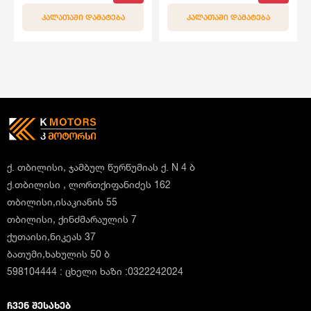
ᲙᲐᲚᲐᲗᲐᲨᲘ ᲓᲐᲛᲐᲢᲔᲑᲐ
ᲙᲐᲚᲐᲗᲐᲨᲘ ᲓᲐᲛᲐᲢᲔᲑᲐ
ქ. თბილისი, ჯამბულ წურწუმიას ქ. N 4 ბ
ქ.თბილისი , ლორთქიფანიძეს 162
თბილისი,ისაკიანის 55
თბილისი, ქინძმარაულის 7
ქუთაისი,ნიკეას 37
ბათუმი,ხახულის 50 ბ
598104444 : ცხელი ხაზი :0322242024
ᲩᲕᲔᲜ ᲨᲔᲡᲐᲮᲔᲑ