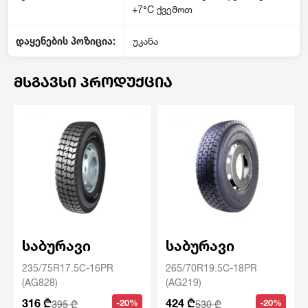
+7°C ქვემოთ
დაყენების პოზიცია:
უკანა
ᲛᲡᲒᲐᲕᲡᲘ ᲞᲠᲝᲓᲣᲥᲪᲘᲐ
საბურავი
საბურავი
235/75R17.5C-16PR
265/70R19.5C-18PR
(AG828)
(AG219)
316 ₾
424 ₾
-20%
-20%
395 ₾
530 ₾