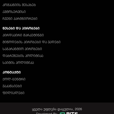
ᲙᲝᲛᲞᲐᲜᲘᲘᲡ ᲨᲔᲡᲐᲮᲔᲑ
ᲐᲕᲢᲝᲡᲔᲠᲕᲘᲡᲘ
ᲩᲕᲔᲜᲘ ᲞᲐᲠᲢᲜᲘᲝᲠᲔᲑᲘ
ᲬᲔᲡᲔᲑᲘ ᲓᲐ ᲞᲘᲠᲝᲑᲔᲑᲘ
ᲞᲘᲠᲓᲐᲞᲘᲠᲘ ᲛᲐᲠᲙᲔᲢᲘᲜᲒᲘ
ᲛᲘᲬᲝᲓᲔᲑᲘᲡ ᲞᲘᲠᲝᲑᲔᲑᲘ ᲓᲐ ᲕᲐᲓᲔᲑᲘ
ᲡᲐᲒᲐᲠᲐᲜᲢᲘᲝ ᲞᲘᲠᲝᲑᲔᲑᲘ
ᲓᲐᲑᲠᲣᲜᲔᲑᲘᲡ ᲞᲝᲚᲘᲢᲘᲙᲐ
ᲡᲐᲘᲢᲘᲡ ᲞᲝᲚᲘᲢᲘᲙᲐ
ᲙᲝᲜᲢᲐᲥᲢᲘ
ᲥᲝᲚ-ᲪᲔᲜᲢᲠᲘ
ᲕᲐᲙᲐᲜᲡᲘᲔᲑᲘ
ᲤᲘᲚᲘᲐᲚᲔᲑᲘ
ყველა უფლება დაცულია, 2026
Developed By