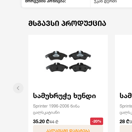
მორგების პოზიცია:
უკან ღერძი
ᲛᲡᲒᲐᲕᲡᲘ ᲞᲠᲝᲓᲣᲥᲪᲘᲐ
სამუხრუჭე ხუნდი
სა
Sprinter 1996-2006 წინა
Sprint
ცალსკატიანი
ცალსკ
35.20 ₾
28 ₾
-20%
44 ₾
3
ᲙᲐᲚᲐᲗᲐᲨᲘ ᲓᲐᲛᲐᲢᲔᲑᲐ