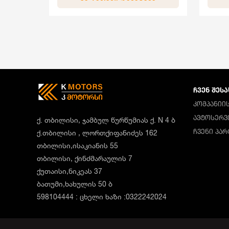
ᲩᲕᲔᲜ ᲨᲔᲡᲐ
ᲙᲝᲛᲞᲐᲜᲘᲘᲡ
ᲐᲕᲢᲝᲡᲔᲠᲕ
ქ. თბილისი, ჯამბულ წურწუმიას ქ. N 4 ბ
ᲩᲕᲔᲜᲘ ᲞᲐ
ქ.თბილისი , ლორთქიფანიძეს 162
თბილისი,ისაკიანის 55
თბილისი, ქინძმარაულის 7
ქუთაისი,ნიკეას 37
ბათუმი,ხახულის 50 ბ
598104444 : ცხელი ხაზი :0322242024