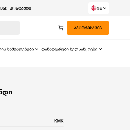
ᲔᲑᲘ
ᲙᲝᲜᲢᲐᲥᲢᲘ
GE
ᲐᲕᲢᲝᲠᲘᲖᲐᲪᲘᲐ
ლის საშუალებები
დანადგარები ხელსაწყოები
უნდი
KMK