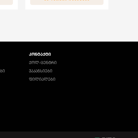
ᲙᲝᲜᲢᲐᲥᲢᲘ
ᲥᲝᲚ-ᲪᲔᲜᲢᲠᲘ
ᲑᲘ
ᲕᲐᲙᲐᲜᲡᲘᲔᲑᲘ
ᲤᲘᲚᲘᲐᲚᲔᲑᲘ