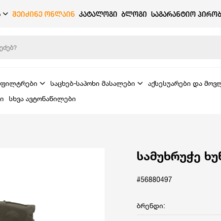
Ბ
ᲨᲔᲘᲫᲘᲜᲔ ᲝᲜᲚᲐᲘᲜ
ᲙᲐᲢᲐᲚᲝᲒᲘ
ᲑᲚᲝᲒᲘ
ᲡᲐᲒᲐᲠᲐᲜᲢᲘᲝ ᲞᲘᲠᲝᲑ
ფილტრები
საცხებ-საპოხი მასალები
აქსესუარები და მოვ
ი
სხვა ავტონაწილები
სამუხრუჭე ხ
#56880497
ბრენდი: