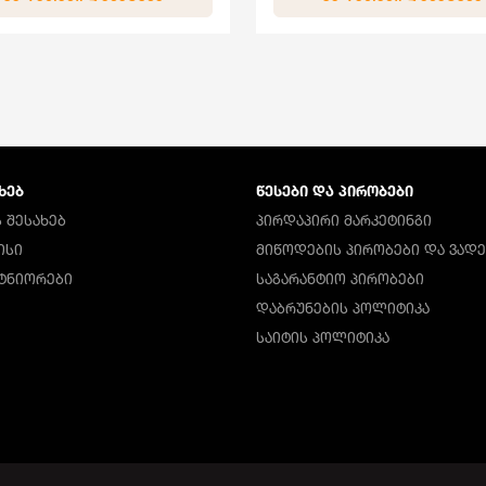
ᲮᲔᲑ
ᲬᲔᲡᲔᲑᲘ ᲓᲐ ᲞᲘᲠᲝᲑᲔᲑᲘ
 ᲨᲔᲡᲐᲮᲔᲑ
ᲞᲘᲠᲓᲐᲞᲘᲠᲘ ᲛᲐᲠᲙᲔᲢᲘᲜᲒᲘ
ᲘᲡᲘ
ᲛᲘᲬᲝᲓᲔᲑᲘᲡ ᲞᲘᲠᲝᲑᲔᲑᲘ ᲓᲐ ᲕᲐᲓᲔ
ᲠᲢᲜᲘᲝᲠᲔᲑᲘ
ᲡᲐᲒᲐᲠᲐᲜᲢᲘᲝ ᲞᲘᲠᲝᲑᲔᲑᲘ
ᲓᲐᲑᲠᲣᲜᲔᲑᲘᲡ ᲞᲝᲚᲘᲢᲘᲙᲐ
ᲡᲐᲘᲢᲘᲡ ᲞᲝᲚᲘᲢᲘᲙᲐ