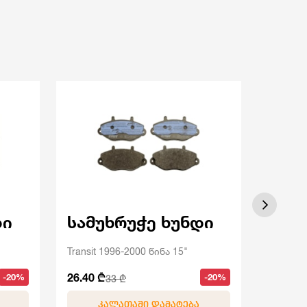
დი
სამუხრუჭე ხუნდი
სამ
Transit 1996-2000 წინა 15"
Transit
26.40 ₾
35.20 ₾
-20%
-20%
33 ₾
ᲙᲐᲚᲐᲗᲐᲨᲘ ᲓᲐᲛᲐᲢᲔᲑᲐ
Კ