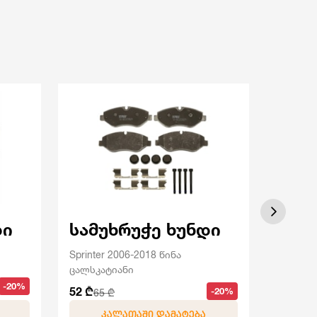
დი
სამუხრუჭე ხუნდი
სამ
Sprinter 2006-2018 წინა
Sprinter
ცალსკატიანი
ორსკატ
-20%
52 ₾
64 ₾
-20%
65 ₾
80 
ᲙᲐᲚᲐᲗᲐᲨᲘ ᲓᲐᲛᲐᲢᲔᲑᲐ
Კ