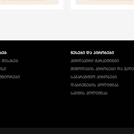
ᲮᲔᲑ
ᲬᲔᲡᲔᲑᲘ ᲓᲐ ᲞᲘᲠᲝᲑᲔᲑᲘ
 ᲨᲔᲡᲐᲮᲔᲑ
ᲞᲘᲠᲓᲐᲞᲘᲠᲘ ᲛᲐᲠᲙᲔᲢᲘᲜᲒᲘ
ᲘᲡᲘ
ᲛᲘᲬᲝᲓᲔᲑᲘᲡ ᲞᲘᲠᲝᲑᲔᲑᲘ ᲓᲐ ᲕᲐᲓᲔ
ᲠᲢᲜᲘᲝᲠᲔᲑᲘ
ᲡᲐᲒᲐᲠᲐᲜᲢᲘᲝ ᲞᲘᲠᲝᲑᲔᲑᲘ
ᲓᲐᲑᲠᲣᲜᲔᲑᲘᲡ ᲞᲝᲚᲘᲢᲘᲙᲐ
ᲡᲐᲘᲢᲘᲡ ᲞᲝᲚᲘᲢᲘᲙᲐ