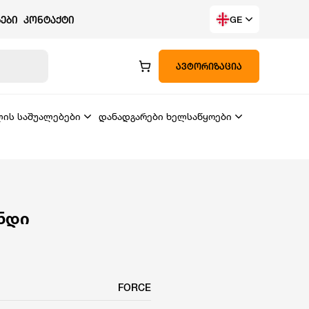
ᲔᲑᲘ
ᲙᲝᲜᲢᲐᲥᲢᲘ
GE
ᲐᲕᲢᲝᲠᲘᲖᲐᲪᲘᲐ
ლის საშუალებები
დანადგარები ხელსაწყოები
უნდი
FORCE