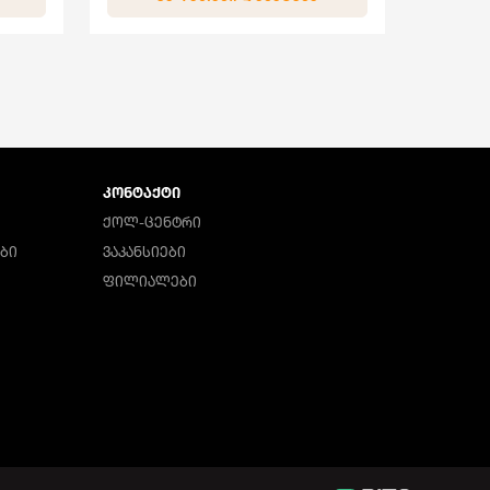
ᲙᲝᲜᲢᲐᲥᲢᲘ
ᲥᲝᲚ-ᲪᲔᲜᲢᲠᲘ
ᲑᲘ
ᲕᲐᲙᲐᲜᲡᲘᲔᲑᲘ
ᲤᲘᲚᲘᲐᲚᲔᲑᲘ