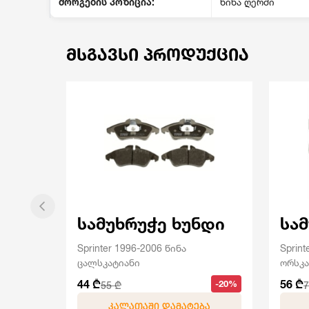
მორგების პოზიცია:
წინა ღერძი
ᲛᲡᲒᲐᲕᲡᲘ ᲞᲠᲝᲓᲣᲥᲪᲘᲐ
სამუხრუჭე ხუნდი
სა
Sprinter 1996-2006 წინა
Sprint
ცალსკატიანი
ორსკა
44 ₾
56 ₾
-20%
55 ₾
7
ᲙᲐᲚᲐᲗᲐᲨᲘ ᲓᲐᲛᲐᲢᲔᲑᲐ