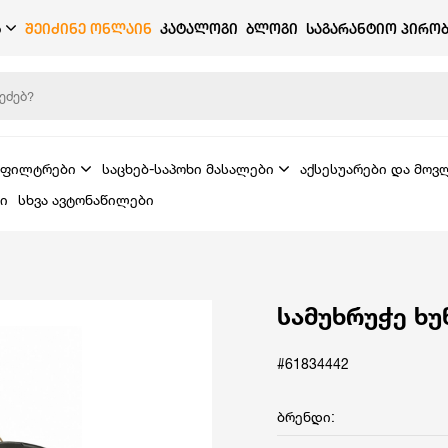
Ბ
ᲨᲔᲘᲫᲘᲜᲔ ᲝᲜᲚᲐᲘᲜ
ᲙᲐᲢᲐᲚᲝᲒᲘ
ᲑᲚᲝᲒᲘ
ᲡᲐᲒᲐᲠᲐᲜᲢᲘᲝ ᲞᲘᲠᲝᲑ
ფილტრები
საცხებ-საპოხი მასალები
აქსესუარები და მოვ
ი
სხვა ავტონაწილები
სამუხრუჭე ხ
#61834442
ბრენდი: