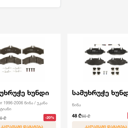
მუხრუჭე ხუნდი
სამუხრუჭე ხუნ
er 1996-2006 წინა / უკანა
წინა
ტიანი
48 ₾
60 ₾
-20%
0 ₾
ᲙᲐᲚᲐᲗᲐᲨᲘ ᲓᲐᲛᲐᲢᲔᲑᲐ
ᲙᲐᲚᲐᲗᲐᲨᲘ ᲓᲐᲛᲐᲢᲔᲑᲐ