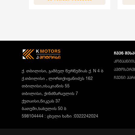
ᲩᲕᲔᲜ ᲨᲔᲡᲐ
ᲙᲝᲛᲞᲐᲜᲘᲘᲡ
ᲐᲕᲢᲝᲡᲔᲠᲕ
ქ. თბილისი, ჯამბულ წურწუმიას ქ. N 4 ბ
ᲩᲕᲔᲜᲘ ᲞᲐ
ქ.თბილისი , ლორთქიფანიძეს 162
თბილისი,ისაკიანის 55
თბილისი, ქინძმარაულის 7
ქუთაისი,ნიკეას 37
ბათუმი,ხახულის 50 ბ
598104444 : ცხელი ხაზი :0322242024