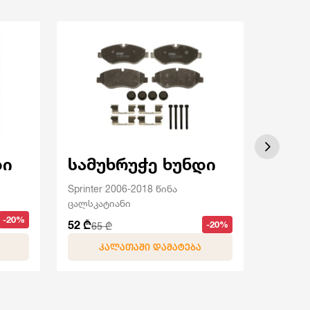
დი
სამუხრუჭე ხუნდი
სამ
Sprinter 2006-2018 წინა
Sprinter
ცალსკატიანი
ორსკატ
-20%
52 ₾
64 ₾
-20%
65 ₾
80 
ᲙᲐᲚᲐᲗᲐᲨᲘ ᲓᲐᲛᲐᲢᲔᲑᲐ
Კ