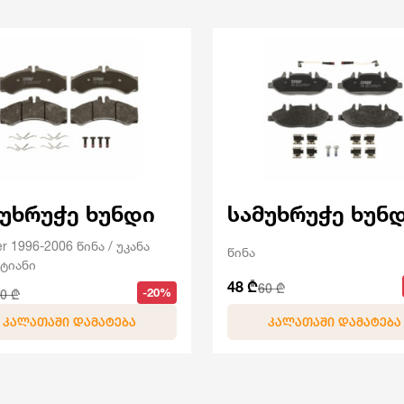
მუხრუჭე ხუნდი
სამუხრუჭე ხუნ
er 1996-2006 წინა / უკანა
წინა
ტიანი
48 ₾
60 ₾
-20%
0 ₾
ᲙᲐᲚᲐᲗᲐᲨᲘ ᲓᲐᲛᲐᲢᲔᲑᲐ
ᲙᲐᲚᲐᲗᲐᲨᲘ ᲓᲐᲛᲐᲢᲔᲑᲐ