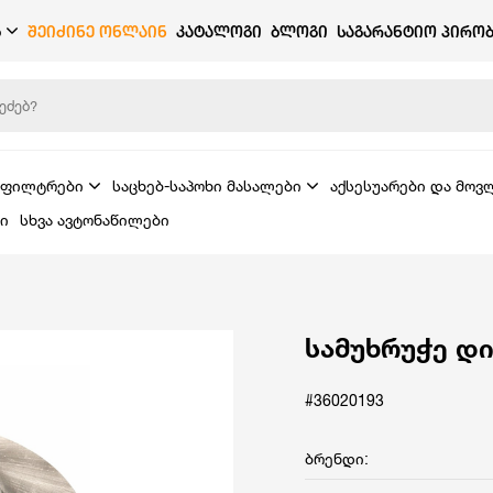
Ბ
ᲨᲔᲘᲫᲘᲜᲔ ᲝᲜᲚᲐᲘᲜ
ᲙᲐᲢᲐᲚᲝᲒᲘ
ᲑᲚᲝᲒᲘ
ᲡᲐᲒᲐᲠᲐᲜᲢᲘᲝ ᲞᲘᲠᲝᲑ
ფილტრები
საცხებ-საპოხი მასალები
აქსესუარები და მოვ
ი
სხვა ავტონაწილები
სამუხრუჭე დი
#36020193
ბრენდი: