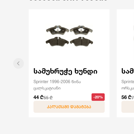
სამუხრუჭე ხუნდი
სა
Sprinter 1996-2006 წინა
Sprint
ცალსკატიანი
ორსკა
44 ₾
56 ₾
-20%
55 ₾
7
ᲙᲐᲚᲐᲗᲐᲨᲘ ᲓᲐᲛᲐᲢᲔᲑᲐ