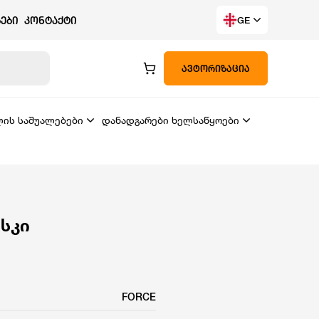
ᲔᲑᲘ
ᲙᲝᲜᲢᲐᲥᲢᲘ
GE
ᲐᲕᲢᲝᲠᲘᲖᲐᲪᲘᲐ
ლის საშუალებები
დანადგარები ხელსაწყოები
სკი
FORCE