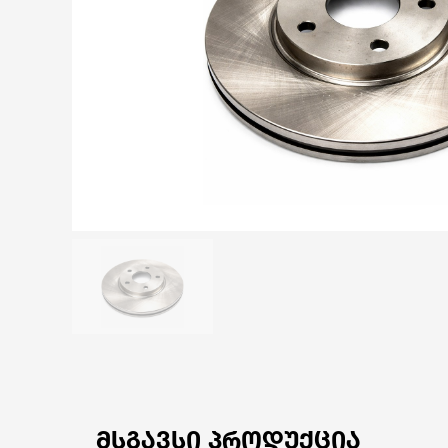
ᲛᲡᲒᲐᲕᲡᲘ ᲞᲠᲝᲓᲣᲥᲪᲘᲐ