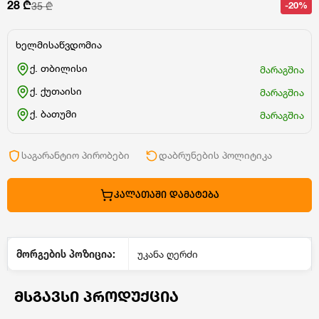
28 ₾
-20%
35 ₾
ხელმისაწვდომია
ქ. თბილისი
მარაგშია
ქ. ქუთაისი
მარაგშია
ქ. ბათუმი
მარაგშია
საგარანტიო პირობები
დაბრუნების პოლიტიკა
ᲙᲐᲚᲐᲗᲐᲨᲘ ᲓᲐᲛᲐᲢᲔᲑᲐ
მორგების პოზიცია:
უკანა ღერძი
ᲛᲡᲒᲐᲕᲡᲘ ᲞᲠᲝᲓᲣᲥᲪᲘᲐ