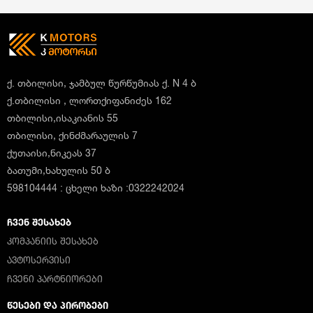
ქ. თბილისი, ჯამბულ წურწუმიას ქ. N 4 ბ
ქ.თბილისი , ლორთქიფანიძეს 162
თბილისი,ისაკიანის 55
თბილისი, ქინძმარაულის 7
ქუთაისი,ნიკეას 37
ბათუმი,ხახულის 50 ბ
598104444 : ცხელი ხაზი :0322242024
ᲩᲕᲔᲜ ᲨᲔᲡᲐᲮᲔᲑ
ᲙᲝᲛᲞᲐᲜᲘᲘᲡ ᲨᲔᲡᲐᲮᲔᲑ
ᲐᲕᲢᲝᲡᲔᲠᲕᲘᲡᲘ
ᲩᲕᲔᲜᲘ ᲞᲐᲠᲢᲜᲘᲝᲠᲔᲑᲘ
ᲬᲔᲡᲔᲑᲘ ᲓᲐ ᲞᲘᲠᲝᲑᲔᲑᲘ