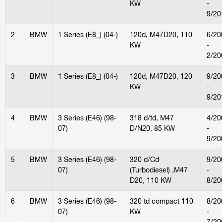
KW
-
9/20
2
BMW
1 Series (E8_) (04-)
120d, M47D20, 110
6/20
KW
-
2/20
3
BMW
1 Series (E8_) (04-)
120d, M47D20, 120
9/20
KW
-
9/20
4
BMW
3 Series (E46) (98-
318 d/td, M47
4/20
07)
D/N20, 85 KW
-
9/20
5
BMW
3 Series (E46) (98-
320 d/Cd
9/20
07)
(Turbodiesel) ,M47
-
D20, 110 KW
8/20
6
BMW
3 Series (E46) (98-
320 td compact 110
8/20
07)
KW
-
7/20