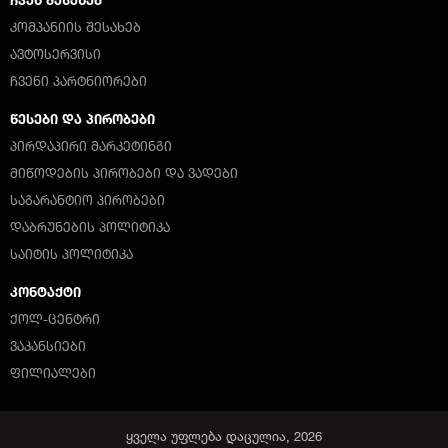
ᲩᲕᲔᲜ ᲨᲔᲡᲐᲮᲔᲑ
ᲙᲝᲛᲞᲐᲜᲘᲘᲡ ᲨᲔᲡᲐᲮᲔᲑ
ᲐᲕᲢᲝᲡᲔᲠᲕᲘᲡᲘ
ᲩᲕᲔᲜᲘ ᲞᲐᲠᲢᲜᲘᲝᲠᲔᲑᲘ
ᲬᲔᲡᲔᲑᲘ ᲓᲐ ᲞᲘᲠᲝᲑᲔᲑᲘ
ᲞᲘᲠᲓᲐᲞᲘᲠᲘ ᲛᲐᲠᲙᲔᲢᲘᲜᲒᲘ
ᲛᲘᲬᲝᲓᲔᲑᲘᲡ ᲞᲘᲠᲝᲑᲔᲑᲘ ᲓᲐ ᲕᲐᲓᲔᲑᲘ
ᲡᲐᲒᲐᲠᲐᲜᲢᲘᲝ ᲞᲘᲠᲝᲑᲔᲑᲘ
ᲓᲐᲑᲠᲣᲜᲔᲑᲘᲡ ᲞᲝᲚᲘᲢᲘᲙᲐ
ᲡᲐᲘᲢᲘᲡ ᲞᲝᲚᲘᲢᲘᲙᲐ
ᲙᲝᲜᲢᲐᲥᲢᲘ
ᲥᲝᲚ-ᲪᲔᲜᲢᲠᲘ
ᲕᲐᲙᲐᲜᲡᲘᲔᲑᲘ
ᲤᲘᲚᲘᲐᲚᲔᲑᲘ
ყველა უფლება დაცულია, 2026