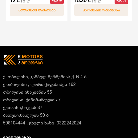
12 ₾
15.20 ₾
-20%
-20%
15 ₾
19 ₾
ᲙᲐᲚᲐᲗᲐᲨᲘ ᲓᲐᲛᲐᲢᲔᲑᲐ
ᲙᲐᲚᲐᲗᲐᲨᲘ ᲓᲐᲛᲐᲢᲔᲑᲐ
ქ. თბილისი, ჯამბულ წურწუმიას ქ. N 4 ბ
ქ.თბილისი , ლორთქიფანიძეს 162
თბილისი,ისაკიანის 55
თბილისი, ქინძმარაულის 7
ქუთაისი,ნიკეას 37
ბათუმი,ხახულის 50 ბ
598104444 : ცხელი ხაზი :0322242024