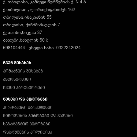
ქ. თბილისი, ჯამბულ წურწუმიას ქ. N 4 ბ
ქ.თბილისი , ლორთქიფანიძეს 162
თბილისი,ისაკიანის 55
თბილისი, ქინძმარაულის 7
ქუთაისი,ნიკეას 37
ბათუმი,ხახულის 50 ბ
598104444 : ცხელი ხაზი :0322242024
ᲩᲕᲔᲜ ᲨᲔᲡᲐᲮᲔᲑ
ᲙᲝᲛᲞᲐᲜᲘᲘᲡ ᲨᲔᲡᲐᲮᲔᲑ
ᲐᲕᲢᲝᲡᲔᲠᲕᲘᲡᲘ
ᲩᲕᲔᲜᲘ ᲞᲐᲠᲢᲜᲘᲝᲠᲔᲑᲘ
ᲬᲔᲡᲔᲑᲘ ᲓᲐ ᲞᲘᲠᲝᲑᲔᲑᲘ
ᲞᲘᲠᲓᲐᲞᲘᲠᲘ ᲛᲐᲠᲙᲔᲢᲘᲜᲒᲘ
ᲛᲘᲬᲝᲓᲔᲑᲘᲡ ᲞᲘᲠᲝᲑᲔᲑᲘ ᲓᲐ ᲕᲐᲓᲔᲑᲘ
ᲡᲐᲒᲐᲠᲐᲜᲢᲘᲝ ᲞᲘᲠᲝᲑᲔᲑᲘ
ᲓᲐᲑᲠᲣᲜᲔᲑᲘᲡ ᲞᲝᲚᲘᲢᲘᲙᲐ