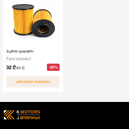
ჰაერის ფილტრი
Ford connect
32 ₾
-20%
40 ₾
ᲙᲐᲚᲐᲗᲐᲨᲘ ᲓᲐᲛᲐᲢᲔᲑᲐ