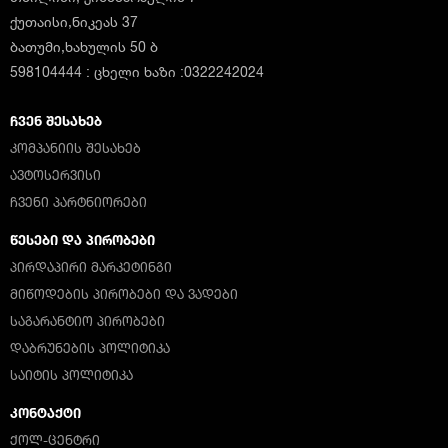
ქუთაისი,ნიკეას 37
ბათუმი,ხახულის 50 ბ
598104444 : ცხელი ხაზი :0322242024
ᲩᲕᲔᲜ ᲨᲔᲡᲐᲮᲔᲑ
ᲙᲝᲛᲞᲐᲜᲘᲘᲡ ᲨᲔᲡᲐᲮᲔᲑ
ᲐᲕᲢᲝᲡᲔᲠᲕᲘᲡᲘ
ᲩᲕᲔᲜᲘ ᲞᲐᲠᲢᲜᲘᲝᲠᲔᲑᲘ
ᲬᲔᲡᲔᲑᲘ ᲓᲐ ᲞᲘᲠᲝᲑᲔᲑᲘ
ᲞᲘᲠᲓᲐᲞᲘᲠᲘ ᲛᲐᲠᲙᲔᲢᲘᲜᲒᲘ
ᲛᲘᲬᲝᲓᲔᲑᲘᲡ ᲞᲘᲠᲝᲑᲔᲑᲘ ᲓᲐ ᲕᲐᲓᲔᲑᲘ
ᲡᲐᲒᲐᲠᲐᲜᲢᲘᲝ ᲞᲘᲠᲝᲑᲔᲑᲘ
ᲓᲐᲑᲠᲣᲜᲔᲑᲘᲡ ᲞᲝᲚᲘᲢᲘᲙᲐ
ᲡᲐᲘᲢᲘᲡ ᲞᲝᲚᲘᲢᲘᲙᲐ
ᲙᲝᲜᲢᲐᲥᲢᲘ
ᲥᲝᲚ-ᲪᲔᲜᲢᲠᲘ