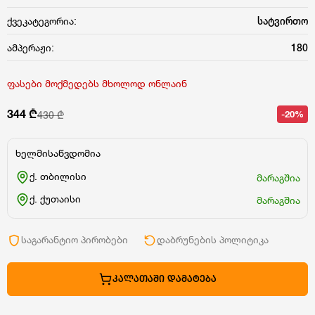
ქვეკატეგორია:
სატვირთო
ამპერაჟი:
180
ფასები მოქმედებს მხოლოდ ონლაინ
344 ₾
-20%
430 ₾
ხელმისაწვდომია
ქ. თბილისი
მარაგშია
ქ. ქუთაისი
მარაგშია
საგარანტიო პირობები
დაბრუნების პოლიტიკა
ᲙᲐᲚᲐᲗᲐᲨᲘ ᲓᲐᲛᲐᲢᲔᲑᲐ