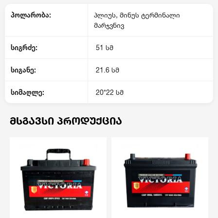
პოლარობა:
პლიუს, მინუს
ტერმინალი
მარჯვნივ
სიგრძე:
51 სმ
სიგანე:
21.6 სმ
სიმაღლე:
20*22 სმ
ᲛᲡᲒᲐᲕᲡᲘ ᲞᲠᲝᲓᲣᲥᲪᲘᲐ