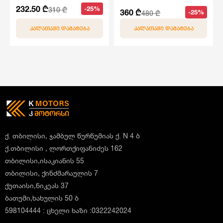
232.50 ₾
-25%
310 ₾
360 ₾
-25%
480 ₾
ᲙᲐᲚᲐᲗᲐᲨᲘ ᲓᲐᲛᲐᲢᲔᲑᲐ
ᲙᲐᲚᲐᲗᲐᲨᲘ ᲓᲐᲛᲐᲢᲔᲑᲐ
ქ. თბილისი, ჯამბულ წურწუმიას ქ. N 4 ბ
ქ.თბილისი , ლორთქიფანიძეს 162
თბილისი,ისაკიანის 55
თბილისი, ქინძმარაულის 7
ქუთაისი,ნიკეას 37
ბათუმი,ხახულის 50 ბ
598104444 : ცხელი ხაზი :0322242024