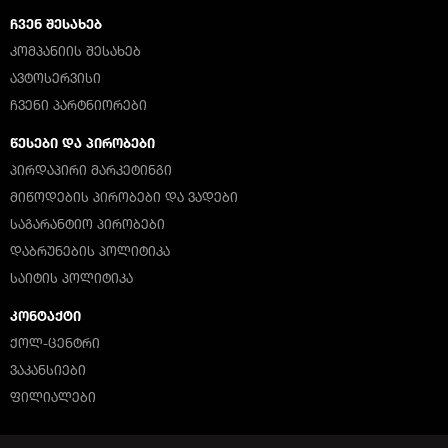
ᲩᲕᲔᲜ ᲨᲔᲡᲐᲮᲔᲑ
ᲙᲝᲛᲞᲐᲜᲘᲘᲡ ᲨᲔᲡᲐᲮᲔᲑ
ᲐᲕᲢᲝᲡᲔᲠᲕᲘᲡᲘ
ᲩᲕᲔᲜᲘ ᲞᲐᲠᲢᲜᲘᲝᲠᲔᲑᲘ
ᲬᲔᲡᲔᲑᲘ ᲓᲐ ᲞᲘᲠᲝᲑᲔᲑᲘ
ᲞᲘᲠᲓᲐᲞᲘᲠᲘ ᲛᲐᲠᲙᲔᲢᲘᲜᲒᲘ
ᲛᲘᲬᲝᲓᲔᲑᲘᲡ ᲞᲘᲠᲝᲑᲔᲑᲘ ᲓᲐ ᲕᲐᲓᲔᲑᲘ
ᲡᲐᲒᲐᲠᲐᲜᲢᲘᲝ ᲞᲘᲠᲝᲑᲔᲑᲘ
ᲓᲐᲑᲠᲣᲜᲔᲑᲘᲡ ᲞᲝᲚᲘᲢᲘᲙᲐ
ᲡᲐᲘᲢᲘᲡ ᲞᲝᲚᲘᲢᲘᲙᲐ
ᲙᲝᲜᲢᲐᲥᲢᲘ
ᲥᲝᲚ-ᲪᲔᲜᲢᲠᲘ
ᲕᲐᲙᲐᲜᲡᲘᲔᲑᲘ
ᲤᲘᲚᲘᲐᲚᲔᲑᲘ