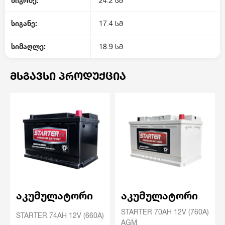
სიგრძე:
24.2 სმ
სიგანე:
17.4 სმ
სიმაღლე:
18.9 სმ
ᲛᲡᲒᲐᲕᲡᲘ ᲞᲠᲝᲓᲣᲥᲪᲘᲐ
აკუმულატორი
აკუმულატორი
STARTER 70AH 12V (760A)
STARTER 74AH 12V (660A)
AGM