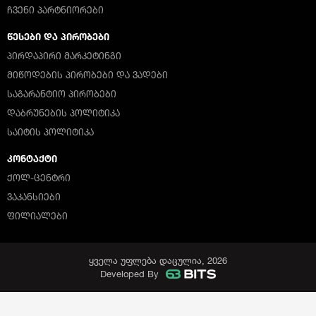
ᲩᲕᲔᲜᲘ ᲞᲐᲠᲢᲜᲘᲝᲠᲔᲑᲘ
ᲬᲔᲡᲔᲑᲘ ᲓᲐ ᲞᲘᲠᲝᲑᲔᲑᲘ
ᲞᲘᲠᲓᲐᲞᲘᲠᲘ ᲛᲐᲠᲙᲔᲢᲘᲜᲒᲘ
ᲛᲘᲬᲝᲓᲔᲑᲘᲡ ᲞᲘᲠᲝᲑᲔᲑᲘ ᲓᲐ ᲕᲐᲓᲔᲑᲘ
ᲡᲐᲒᲐᲠᲐᲜᲢᲘᲝ ᲞᲘᲠᲝᲑᲔᲑᲘ
ᲓᲐᲑᲠᲣᲜᲔᲑᲘᲡ ᲞᲝᲚᲘᲢᲘᲙᲐ
ᲡᲐᲘᲢᲘᲡ ᲞᲝᲚᲘᲢᲘᲙᲐ
ᲙᲝᲜᲢᲐᲥᲢᲘ
ᲥᲝᲚ-ᲪᲔᲜᲢᲠᲘ
ᲕᲐᲙᲐᲜᲡᲘᲔᲑᲘ
ᲤᲘᲚᲘᲐᲚᲔᲑᲘ
ყველა უფლება დაცულია, 2026
Developed By