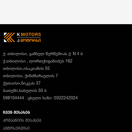
ქ. თბილისი, ჯამბულ წურწუმიას ქ. N 4 ბ
ქ.თბილისი , ლორთქიფანიძეს 162
თბილისი,ისაკიანის 55
თბილისი, ქინძმარაულის 7
ქუთაისი,ნიკეას 37
ბათუმი,ხახულის 50 ბ
598104444 : ცხელი ხაზი :0322242024
ᲩᲕᲔᲜ ᲨᲔᲡᲐᲮᲔᲑ
ᲙᲝᲛᲞᲐᲜᲘᲘᲡ ᲨᲔᲡᲐᲮᲔᲑ
ᲐᲕᲢᲝᲡᲔᲠᲕᲘᲡᲘ