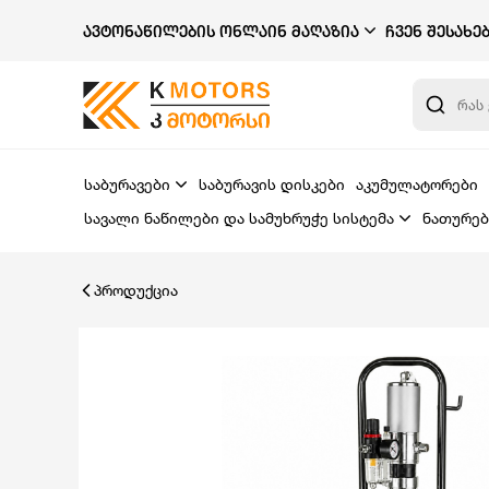
ᲐᲕᲢᲝᲜᲐᲬᲘᲚᲔᲑᲘᲡ ᲝᲜᲚᲐᲘᲜ ᲛᲐᲦᲐᲖᲘᲐ
ᲩᲕᲔᲜ ᲨᲔᲡᲐᲮᲔ
საბურავები
საბურავის დისკები
აკუმულატორები
სავალი ნაწილები და სამუხრუჭე სისტემა
ნათურებ
პროდუქცია