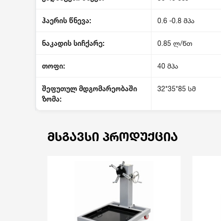
ჰაერის წნევა:
0.6 -0.8 მპა
ნაკადის სიჩქარე:
0.85 ლ/წთ
თოფი:
40 მპა
შეფუთულ მდგომარეობაში
32*35*85 სმ
ზომა:
ᲛᲡᲒᲐᲕᲡᲘ ᲞᲠᲝᲓᲣᲥᲪᲘᲐ