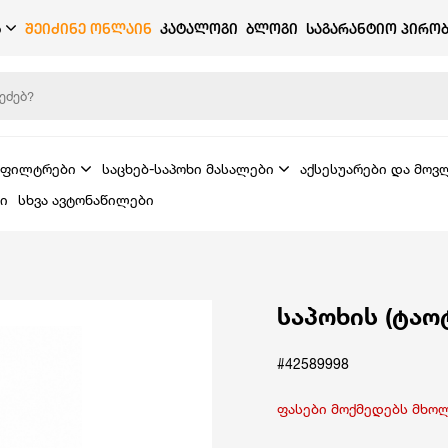
Ბ
ᲨᲔᲘᲫᲘᲜᲔ ᲝᲜᲚᲐᲘᲜ
ᲙᲐᲢᲐᲚᲝᲒᲘ
ᲑᲚᲝᲒᲘ
ᲡᲐᲒᲐᲠᲐᲜᲢᲘᲝ ᲞᲘᲠᲝᲑ
ფილტრები
საცხებ-საპოხი მასალები
აქსესუარები და მოვ
ი
სხვა ავტონაწილები
საპოხის (ტაო
#42589998
ფასები მოქმედებს მხო