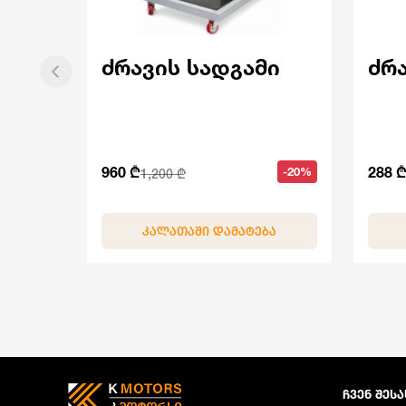
ძრავის სადგამი
ძრ
960 ₾
288 
-20%
1,200 ₾
ᲙᲐᲚᲐᲗᲐᲨᲘ ᲓᲐᲛᲐᲢᲔᲑᲐ
ᲩᲕᲔᲜ ᲨᲔᲡᲐ