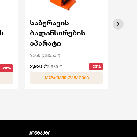
საბურავის
საბ
ს
ბალანსირების
ბალ
აპარატი
აპა
VS60 (CB550P)
DS1300 
2,920 ₾
5,520 ₾
-20%
3,650 ₾
-20%
ᲙᲐᲚᲐᲗᲐᲨᲘ ᲓᲐᲛᲐᲢᲔᲑᲐ
Კ
ᲙᲝᲜᲢᲐᲥᲢᲘ