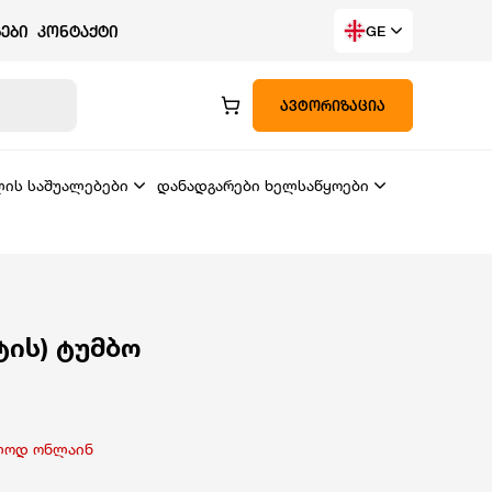
ᲔᲑᲘ
ᲙᲝᲜᲢᲐᲥᲢᲘ
GE
ᲐᲕᲢᲝᲠᲘᲖᲐᲪᲘᲐ
ლის საშუალებები
დანადგარები ხელსაწყოები
ტის) ტუმბო
ლოდ ონლაინ