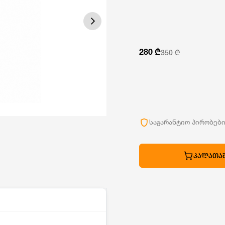
280 ₾
350 ₾
საგარანტიო პირობებ
ᲙᲐᲚᲐᲗᲐᲨ