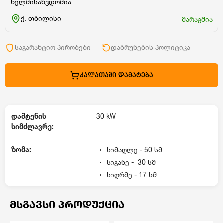
ხელმისაწვდომია
ქ. თბილისი
მარაგშია
საგარანტიო პირობები
დაბრუნების პოლიტიკა
ᲙᲐᲚᲐᲗᲐᲨᲘ ᲓᲐᲛᲐᲢᲔᲑᲐ
დამტენის
30 kW
სიმძლავრე:
ზომა:
სიმაღლე - 50 სმ
სიგანე - 30 სმ
სიღრმე - 17 სმ
ᲛᲡᲒᲐᲕᲡᲘ ᲞᲠᲝᲓᲣᲥᲪᲘᲐ