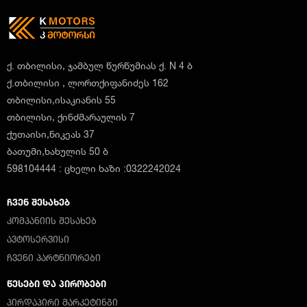
ქ. თბილისი, ჯამბულ წურწუმიას ქ. N 4 ბ
ქ.თბილისი , ლორთქიფანიძეს 162
თბილისი,ისაკიანის 55
თბილისი, ქინძმარაულის 7
ქუთაისი,ნიკეას 37
ბათუმი,ხახულის 50 ბ
598104444 : ცხელი ხაზი :0322242024
ᲩᲕᲔᲜ ᲨᲔᲡᲐᲮᲔᲑ
ᲙᲝᲛᲞᲐᲜᲘᲘᲡ ᲨᲔᲡᲐᲮᲔᲑ
ᲐᲕᲢᲝᲡᲔᲠᲕᲘᲡᲘ
ᲩᲕᲔᲜᲘ ᲞᲐᲠᲢᲜᲘᲝᲠᲔᲑᲘ
ᲬᲔᲡᲔᲑᲘ ᲓᲐ ᲞᲘᲠᲝᲑᲔᲑᲘ
ᲞᲘᲠᲓᲐᲞᲘᲠᲘ ᲛᲐᲠᲙᲔᲢᲘᲜᲒᲘ