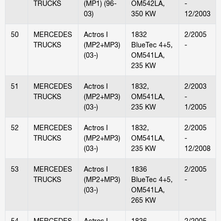
TRUCKS
(MP1) (96-
OM542LA,
-
03)
350 KW
12/2003
50
MERCEDES
Actros I
1832
2/2005
TRUCKS
(MP2+MP3)
BlueTec 4+5,
-
(03-)
OM541LA,
235 KW
51
MERCEDES
Actros I
1832,
2/2003
TRUCKS
(MP2+MP3)
OM541LA,
-
(03-)
235 KW
1/2005
52
MERCEDES
Actros I
1832,
2/2005
TRUCKS
(MP2+MP3)
OM541LA,
-
(03-)
235 KW
12/2008
53
MERCEDES
Actros I
1836
2/2005
TRUCKS
(MP2+MP3)
BlueTec 4+5,
-
(03-)
OM541LA,
265 KW
54
MERCEDES
Actros I
1836,
2/2005