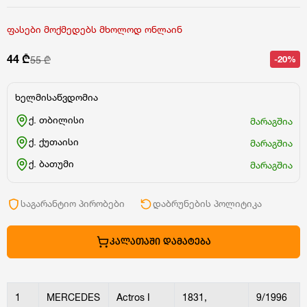
ფასები მოქმედებს მხოლოდ ონლაინ
44 ₾
-20%
55 ₾
ხელმისაწვდომია
ქ. თბილისი
მარაგშია
ქ. ქუთაისი
მარაგშია
ქ. ბათუმი
მარაგშია
საგარანტიო პირობები
დაბრუნების პოლიტიკა
ᲙᲐᲚᲐᲗᲐᲨᲘ ᲓᲐᲛᲐᲢᲔᲑᲐ
1
MERCEDES
Actros I
1831,
9/1996