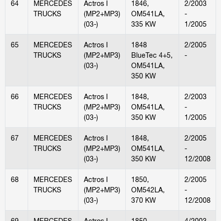
64
MERCEDES
Actros I
1846,
2/2003
TRUCKS
(MP2+MP3)
OM541LA,
-
(03-)
335 KW
1/2005
65
MERCEDES
Actros I
1848
2/2005
TRUCKS
(MP2+MP3)
BlueTec 4+5,
-
(03-)
OM541LA,
350 KW
66
MERCEDES
Actros I
1848,
2/2003
TRUCKS
(MP2+MP3)
OM541LA,
-
(03-)
350 KW
1/2005
67
MERCEDES
Actros I
1848,
2/2005
TRUCKS
(MP2+MP3)
OM541LA,
-
(03-)
350 KW
12/2008
68
MERCEDES
Actros I
1850,
2/2005
TRUCKS
(MP2+MP3)
OM542LA,
-
(03-)
370 KW
12/2008
69
MERCEDES
Actros I
1850,
4/2003