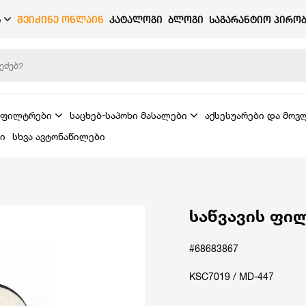
Ბ
ᲨᲔᲘᲫᲘᲜᲔ ᲝᲜᲚᲐᲘᲜ
ᲙᲐᲢᲐᲚᲝᲒᲘ
ᲑᲚᲝᲒᲘ
ᲡᲐᲒᲐᲠᲐᲜᲢᲘᲝ ᲞᲘᲠᲝᲑ
ფილტრები
საცხებ-საპოხი მასალები
აქსესუარები და მოვ
ი
სხვა ავტონაწილები
საწვავის ფი
#68683867
KSC7019 / MD-447