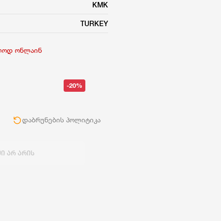
KMK
TURKEY
ლოდ ონლაინ
-20%
ი
დაბრუნების პოლიტიკა
Ი ᲐᲠ ᲐᲠᲘᲡ