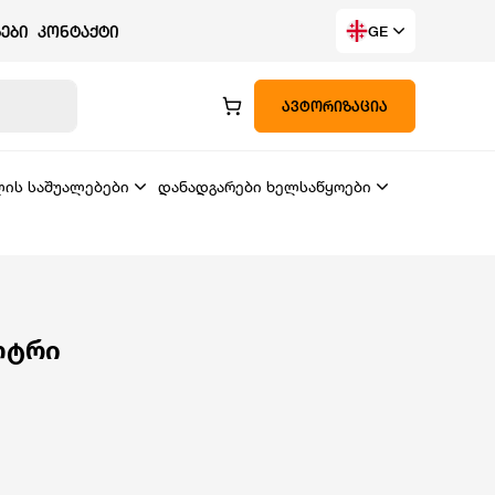
ᲔᲑᲘ
ᲙᲝᲜᲢᲐᲥᲢᲘ
GE
ᲐᲕᲢᲝᲠᲘᲖᲐᲪᲘᲐ
ლის საშუალებები
დანადგარები ხელსაწყოები
ლტრი