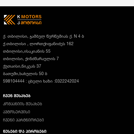
ქ. თბილისი, ჯამბულ წურწუმიას ქ. N 4 ბ
ქ.თბილისი , ლორთქიფანიძეს 162
თბილისი,ისაკიანის 55
თბილისი, ქინძმარაულის 7
ქუთაისი,ნიკეას 37
ბათუმი,ხახულის 50 ბ
598104444 : ცხელი ხაზი :0322242024
ᲩᲕᲔᲜ ᲨᲔᲡᲐᲮᲔᲑ
ᲙᲝᲛᲞᲐᲜᲘᲘᲡ ᲨᲔᲡᲐᲮᲔᲑ
ᲐᲕᲢᲝᲡᲔᲠᲕᲘᲡᲘ
ᲩᲕᲔᲜᲘ ᲞᲐᲠᲢᲜᲘᲝᲠᲔᲑᲘ
ᲬᲔᲡᲔᲑᲘ ᲓᲐ ᲞᲘᲠᲝᲑᲔᲑᲘ