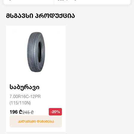
ᲛᲡᲒᲐᲕᲡᲘ ᲞᲠᲝᲓᲣᲥᲪᲘᲐ
საბურავი
7.00R16C-12PR
(115/110N)
196 ₾
-20%
245 ₾
ᲙᲐᲚᲐᲗᲐᲨᲘ ᲓᲐᲛᲐᲢᲔᲑᲐ