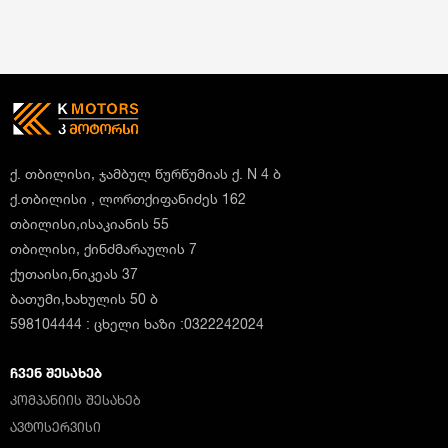
ქ. თბილისი, ჯამბულ წურწუმიას ქ. N 4 ბ
ქ.თბილისი , ლორთქიფანიძეს 162
თბილისი,ისაკიანის 55
თბილისი, ქინძმარაულის 7
ქუთაისი,ნიკეას 37
ბათუმი,ხახულის 50 ბ
598104444 : ცხელი ხაზი :0322242024
ᲩᲕᲔᲜ ᲨᲔᲡᲐᲮᲔᲑ
ᲙᲝᲛᲞᲐᲜᲘᲘᲡ ᲨᲔᲡᲐᲮᲔᲑ
ᲐᲕᲢᲝᲡᲔᲠᲕᲘᲡᲘ