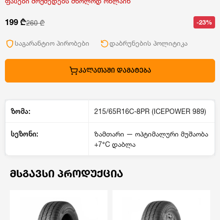
ფასები მოქმედებს მხოლოდ ონლაინ
199 ₾
-23%
260 ₾
საგარანტიო პირობები
დაბრუნების პოლიტიკა
ᲙᲐᲚᲐᲗᲐᲨᲘ ᲓᲐᲛᲐᲢᲔᲑᲐ
ზომა:
215/65R16C-8PR (ICEPOWER 989)
სეზონი:
ზამთარი — ოპტიმალური მუშაობა
+7°C დაბლა
ᲛᲡᲒᲐᲕᲡᲘ ᲞᲠᲝᲓᲣᲥᲪᲘᲐ