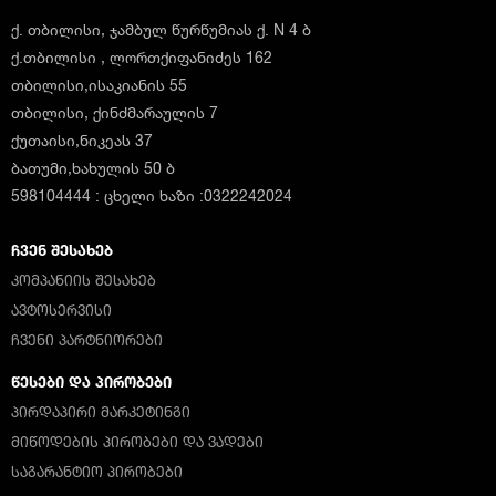
ქ. თბილისი, ჯამბულ წურწუმიას ქ. N 4 ბ
ქ.თბილისი , ლორთქიფანიძეს 162
თბილისი,ისაკიანის 55
თბილისი, ქინძმარაულის 7
ქუთაისი,ნიკეას 37
ბათუმი,ხახულის 50 ბ
598104444 : ცხელი ხაზი :0322242024
ᲩᲕᲔᲜ ᲨᲔᲡᲐᲮᲔᲑ
ᲙᲝᲛᲞᲐᲜᲘᲘᲡ ᲨᲔᲡᲐᲮᲔᲑ
ᲐᲕᲢᲝᲡᲔᲠᲕᲘᲡᲘ
ᲩᲕᲔᲜᲘ ᲞᲐᲠᲢᲜᲘᲝᲠᲔᲑᲘ
ᲬᲔᲡᲔᲑᲘ ᲓᲐ ᲞᲘᲠᲝᲑᲔᲑᲘ
ᲞᲘᲠᲓᲐᲞᲘᲠᲘ ᲛᲐᲠᲙᲔᲢᲘᲜᲒᲘ
ᲛᲘᲬᲝᲓᲔᲑᲘᲡ ᲞᲘᲠᲝᲑᲔᲑᲘ ᲓᲐ ᲕᲐᲓᲔᲑᲘ
ᲡᲐᲒᲐᲠᲐᲜᲢᲘᲝ ᲞᲘᲠᲝᲑᲔᲑᲘ