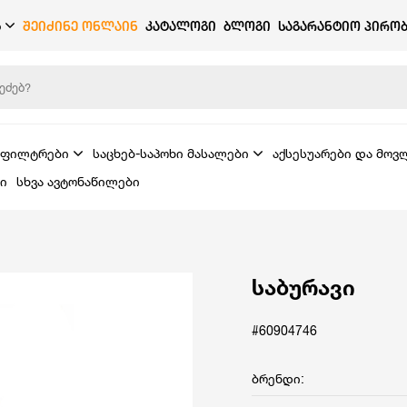
Ბ
ᲨᲔᲘᲫᲘᲜᲔ ᲝᲜᲚᲐᲘᲜ
ᲙᲐᲢᲐᲚᲝᲒᲘ
ᲑᲚᲝᲒᲘ
ᲡᲐᲒᲐᲠᲐᲜᲢᲘᲝ ᲞᲘᲠᲝᲑ
ფილტრები
საცხებ-საპოხი მასალები
აქსესუარები და მოვ
ი
სხვა ავტონაწილები
საბურავი
#60904746
ბრენდი: