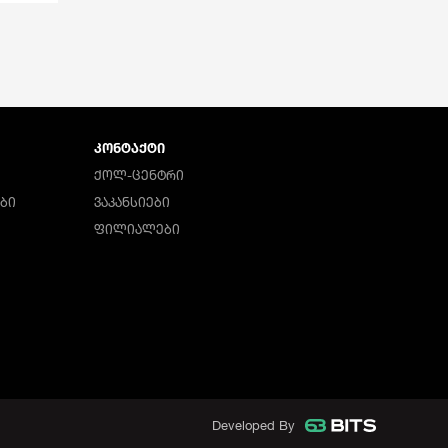
ᲙᲝᲜᲢᲐᲥᲢᲘ
ᲥᲝᲚ-ᲪᲔᲜᲢᲠᲘ
ᲑᲘ
ᲕᲐᲙᲐᲜᲡᲘᲔᲑᲘ
ᲤᲘᲚᲘᲐᲚᲔᲑᲘ
Developed By