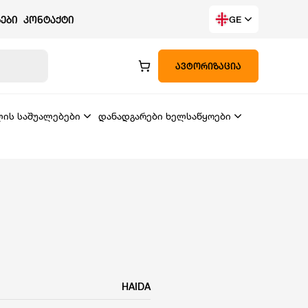
ᲔᲑᲘ
ᲙᲝᲜᲢᲐᲥᲢᲘ
GE
ᲐᲕᲢᲝᲠᲘᲖᲐᲪᲘᲐ
ლის საშუალებები
დანადგარები ხელსაწყოები
HAIDA