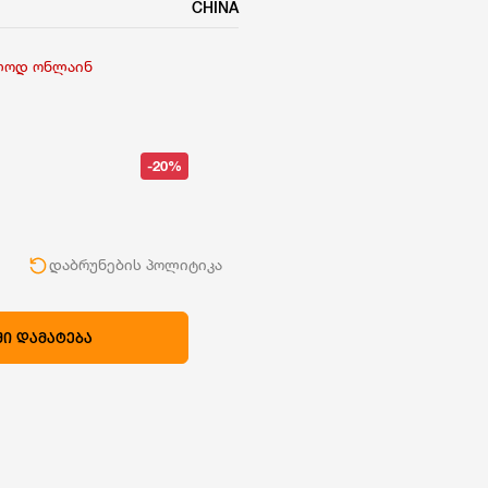
CHINA
ლოდ ონლაინ
-20%
ი
დაბრუნების პოლიტიკა
Ი ᲓᲐᲛᲐᲢᲔᲑᲐ