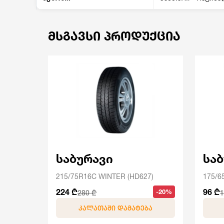
ᲛᲡᲒᲐᲕᲡᲘ ᲞᲠᲝᲓᲣᲥᲪᲘᲐ
საბურავი
სა
215/75R16C WINTER (HD627)
175/6
224 ₾
96 ₾
-20%
280 ₾
1
ᲙᲐᲚᲐᲗᲐᲨᲘ ᲓᲐᲛᲐᲢᲔᲑᲐ