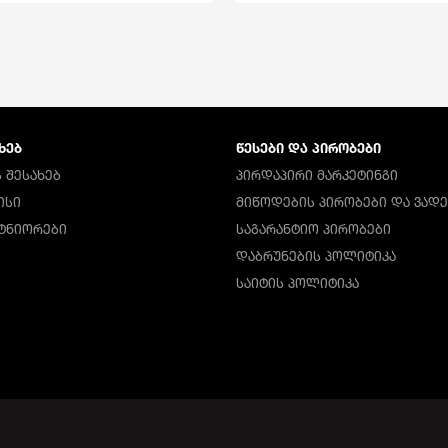
ᲮᲔᲑ
ᲬᲔᲡᲔᲑᲘ ᲓᲐ ᲞᲘᲠᲝᲑᲔᲑᲘ
 ᲨᲔᲡᲐᲮᲔᲑ
ᲞᲘᲠᲓᲐᲞᲘᲠᲘ ᲛᲐᲠᲙᲔᲢᲘᲜᲒᲘ
ᲘᲡᲘ
ᲛᲘᲬᲝᲓᲔᲑᲘᲡ ᲞᲘᲠᲝᲑᲔᲑᲘ ᲓᲐ ᲕᲐᲓᲔ
ᲠᲢᲜᲘᲝᲠᲔᲑᲘ
ᲡᲐᲒᲐᲠᲐᲜᲢᲘᲝ ᲞᲘᲠᲝᲑᲔᲑᲘ
ᲓᲐᲑᲠᲣᲜᲔᲑᲘᲡ ᲞᲝᲚᲘᲢᲘᲙᲐ
ᲡᲐᲘᲢᲘᲡ ᲞᲝᲚᲘᲢᲘᲙᲐ