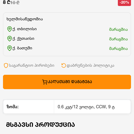
8 ₾
-20%
10 ₾
ხელმისაწვდომია
ქ. თბილისი
მარაგშია
ქ. ქუთაისი
მარაგშია
ქ. ბათუმი
მარაგშია
საგარანტიო პირობები
დაბრუნების პოლიტიკა
ᲙᲐᲚᲐᲗᲐᲨᲘ ᲓᲐᲛᲐᲢᲔᲑᲐ
ზომა:
0.6 კვტ/12 ვოლტი, CCW, 9 ტ
ᲛᲡᲒᲐᲕᲡᲘ ᲞᲠᲝᲓᲣᲥᲪᲘᲐ