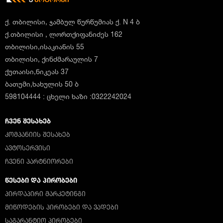
ქ. თბილისი, ჯამბულ წურწუმიას ქ. N 4 ბ
ქ.თბილისი , ლორთქიფანიძეს 162
თბილისი,ისაკიანის 55
თბილისი, ქინძმარაულის 7
ქუთაისი,ნიკეას 37
ბათუმი,ხახულის 50 ბ
598104444 : ცხელი ხაზი :0322242024
ᲩᲕᲔᲜ ᲨᲔᲡᲐᲮᲔᲑ
ᲙᲝᲛᲞᲐᲜᲘᲘᲡ ᲨᲔᲡᲐᲮᲔᲑ
ᲐᲕᲢᲝᲡᲔᲠᲕᲘᲡᲘ
ᲩᲕᲔᲜᲘ ᲞᲐᲠᲢᲜᲘᲝᲠᲔᲑᲘ
ᲬᲔᲡᲔᲑᲘ ᲓᲐ ᲞᲘᲠᲝᲑᲔᲑᲘ
ᲞᲘᲠᲓᲐᲞᲘᲠᲘ ᲛᲐᲠᲙᲔᲢᲘᲜᲒᲘ
ᲛᲘᲬᲝᲓᲔᲑᲘᲡ ᲞᲘᲠᲝᲑᲔᲑᲘ ᲓᲐ ᲕᲐᲓᲔᲑᲘ
ᲡᲐᲒᲐᲠᲐᲜᲢᲘᲝ ᲞᲘᲠᲝᲑᲔᲑᲘ