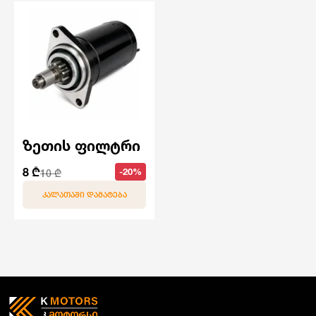
ზეთის ფილტრი
8 ₾
-20%
10 ₾
ᲙᲐᲚᲐᲗᲐᲨᲘ ᲓᲐᲛᲐᲢᲔᲑᲐ