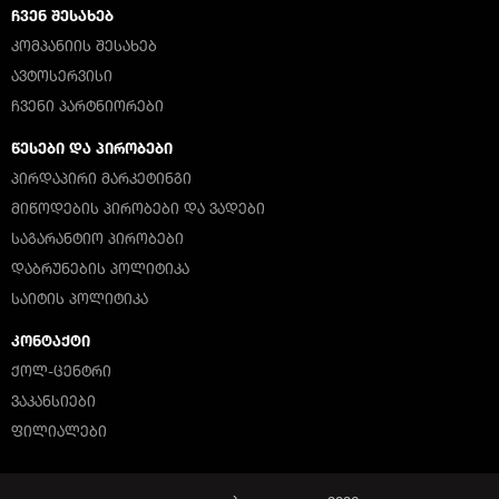
ᲩᲕᲔᲜ ᲨᲔᲡᲐᲮᲔᲑ
ᲙᲝᲛᲞᲐᲜᲘᲘᲡ ᲨᲔᲡᲐᲮᲔᲑ
ᲐᲕᲢᲝᲡᲔᲠᲕᲘᲡᲘ
ᲩᲕᲔᲜᲘ ᲞᲐᲠᲢᲜᲘᲝᲠᲔᲑᲘ
ᲬᲔᲡᲔᲑᲘ ᲓᲐ ᲞᲘᲠᲝᲑᲔᲑᲘ
ᲞᲘᲠᲓᲐᲞᲘᲠᲘ ᲛᲐᲠᲙᲔᲢᲘᲜᲒᲘ
ᲛᲘᲬᲝᲓᲔᲑᲘᲡ ᲞᲘᲠᲝᲑᲔᲑᲘ ᲓᲐ ᲕᲐᲓᲔᲑᲘ
ᲡᲐᲒᲐᲠᲐᲜᲢᲘᲝ ᲞᲘᲠᲝᲑᲔᲑᲘ
ᲓᲐᲑᲠᲣᲜᲔᲑᲘᲡ ᲞᲝᲚᲘᲢᲘᲙᲐ
ᲡᲐᲘᲢᲘᲡ ᲞᲝᲚᲘᲢᲘᲙᲐ
ᲙᲝᲜᲢᲐᲥᲢᲘ
ᲥᲝᲚ-ᲪᲔᲜᲢᲠᲘ
ᲕᲐᲙᲐᲜᲡᲘᲔᲑᲘ
ᲤᲘᲚᲘᲐᲚᲔᲑᲘ