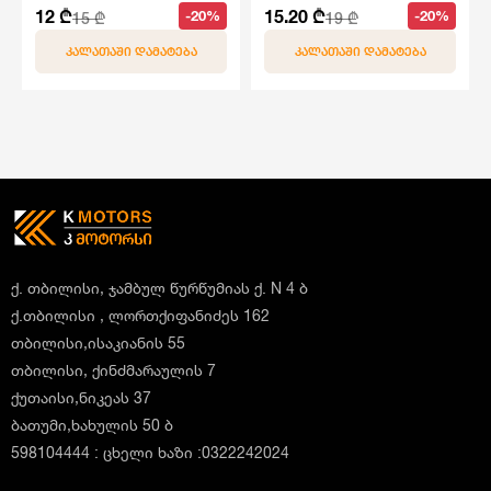
12 ₾
15.20 ₾
-20%
-20%
15 ₾
19 ₾
ᲙᲐᲚᲐᲗᲐᲨᲘ ᲓᲐᲛᲐᲢᲔᲑᲐ
ᲙᲐᲚᲐᲗᲐᲨᲘ ᲓᲐᲛᲐᲢᲔᲑᲐ
ქ. თბილისი, ჯამბულ წურწუმიას ქ. N 4 ბ
ქ.თბილისი , ლორთქიფანიძეს 162
თბილისი,ისაკიანის 55
თბილისი, ქინძმარაულის 7
ქუთაისი,ნიკეას 37
ბათუმი,ხახულის 50 ბ
598104444 : ცხელი ხაზი :0322242024