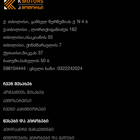
ქ. თბილისი, ჯამბულ წურწუმიას ქ. N 4 ბ
ქ.თბილისი , ლორთქიფანიძეს 162
თბილისი,ისაკიანის 55
თბილისი, ქინძმარაულის 7
ქუთაისი,ნიკეას 37
ბათუმი,ხახულის 50 ბ
598104444 : ცხელი ხაზი :0322242024
ᲩᲕᲔᲜ ᲨᲔᲡᲐᲮᲔᲑ
ᲙᲝᲛᲞᲐᲜᲘᲘᲡ ᲨᲔᲡᲐᲮᲔᲑ
ᲐᲕᲢᲝᲡᲔᲠᲕᲘᲡᲘ
ᲩᲕᲔᲜᲘ ᲞᲐᲠᲢᲜᲘᲝᲠᲔᲑᲘ
ᲬᲔᲡᲔᲑᲘ ᲓᲐ ᲞᲘᲠᲝᲑᲔᲑᲘ
ᲞᲘᲠᲓᲐᲞᲘᲠᲘ ᲛᲐᲠᲙᲔᲢᲘᲜᲒᲘ
ᲛᲘᲬᲝᲓᲔᲑᲘᲡ ᲞᲘᲠᲝᲑᲔᲑᲘ ᲓᲐ ᲕᲐᲓᲔᲑᲘ