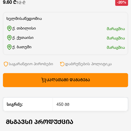
9.60 ₾
-20%
12 ₾
ხელმისაწვდომია
ქ. თბილისი
მარაგშია
ქ. ქუთაისი
მარაგშია
ქ. ბათუმი
მარაგშია
საგარანტიო პირობები
დაბრუნების პოლიტიკა
ᲙᲐᲚᲐᲗᲐᲨᲘ ᲓᲐᲛᲐᲢᲔᲑᲐ
სიგრძე:
450 მმ
ᲛᲡᲒᲐᲕᲡᲘ ᲞᲠᲝᲓᲣᲥᲪᲘᲐ