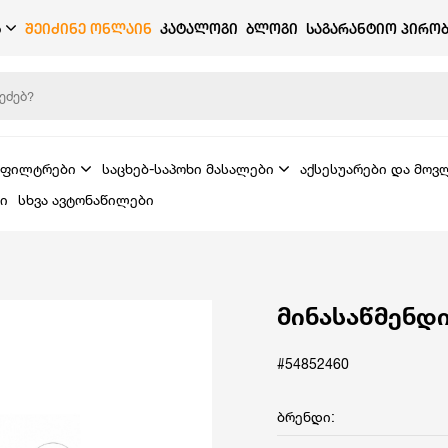
Ბ
ᲨᲔᲘᲫᲘᲜᲔ ᲝᲜᲚᲐᲘᲜ
ᲙᲐᲢᲐᲚᲝᲒᲘ
ᲑᲚᲝᲒᲘ
ᲡᲐᲒᲐᲠᲐᲜᲢᲘᲝ ᲞᲘᲠᲝᲑ
ფილტრები
საცხებ-საპოხი მასალები
აქსესუარები და მოვ
ი
სხვა ავტონაწილები
მინასაწმენდ
#54852460
ბრენდი: