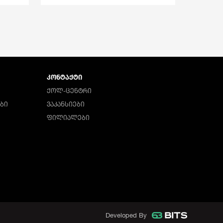
ᲙᲝᲜᲢᲐᲥᲢᲘ
ᲥᲝᲚ-ᲪᲔᲜᲢᲠᲘ
ᲑᲘ
ᲕᲐᲙᲐᲜᲡᲘᲔᲑᲘ
ᲤᲘᲚᲘᲐᲚᲔᲑᲘ
Developed By