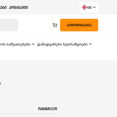
ᲔᲑᲘ
ᲙᲝᲜᲢᲐᲥᲢᲘ
GE
ᲐᲕᲢᲝᲠᲘᲖᲐᲪᲘᲐ
ლის საშუალებები
დანადგარები ხელსაწყოები
ი
RANMOOR