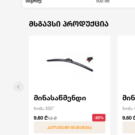
სიგრძე:
500 მმ
ᲛᲡᲒᲐᲕᲡᲘ ᲞᲠᲝᲓᲣᲥᲪᲘᲐ
მინასაწმენდი
მი
ზომა 350"
ზომა 
9.60 ₾
9.60 
-20%
12 ₾
ᲙᲐᲚᲐᲗᲐᲨᲘ ᲓᲐᲛᲐᲢᲔᲑᲐ