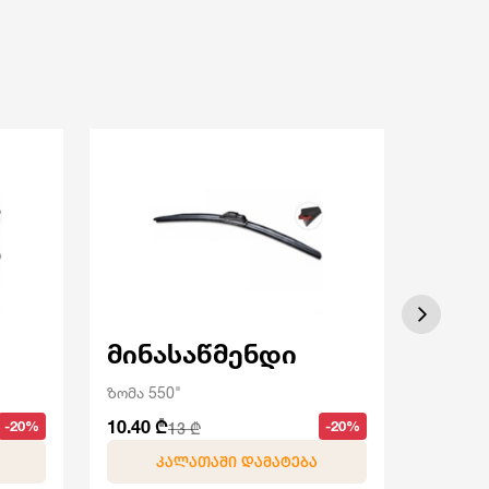
მინასაწმენდი
მინ
ზომა 550"
ზომა 60
10.40 ₾
12 ₾
-20%
-20%
13 ₾
15 
ᲙᲐᲚᲐᲗᲐᲨᲘ ᲓᲐᲛᲐᲢᲔᲑᲐ
Კ