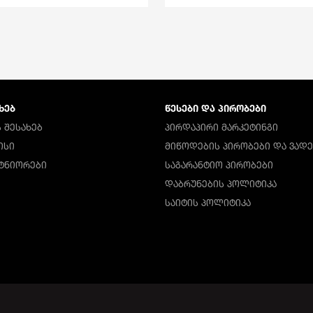
ᲮᲔᲑ
ᲬᲔᲡᲔᲑᲘ ᲓᲐ ᲞᲘᲠᲝᲑᲔᲑᲘ
 ᲨᲔᲡᲐᲮᲔᲑ
ᲞᲘᲠᲓᲐᲞᲘᲠᲘ ᲛᲐᲠᲙᲔᲢᲘᲜᲒᲘ
ᲘᲡᲘ
ᲛᲘᲬᲝᲓᲔᲑᲘᲡ ᲞᲘᲠᲝᲑᲔᲑᲘ ᲓᲐ ᲕᲐᲓᲔ
ᲠᲢᲜᲘᲝᲠᲔᲑᲘ
ᲡᲐᲒᲐᲠᲐᲜᲢᲘᲝ ᲞᲘᲠᲝᲑᲔᲑᲘ
ᲓᲐᲑᲠᲣᲜᲔᲑᲘᲡ ᲞᲝᲚᲘᲢᲘᲙᲐ
ᲡᲐᲘᲢᲘᲡ ᲞᲝᲚᲘᲢᲘᲙᲐ